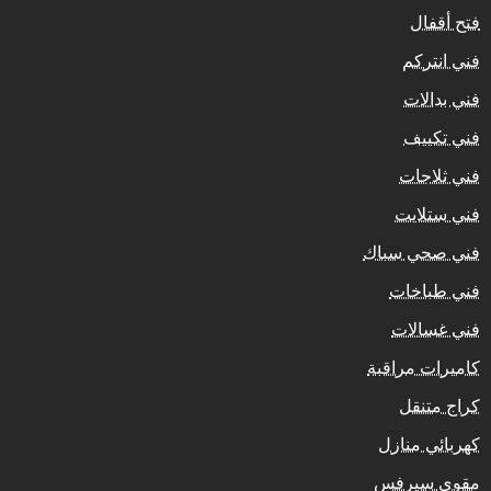
فتح أقفال
فني انتركم
فني بدالات
فني تكييف
فني ثلاجات
فني ستلايت
فني صحي سباك
فني طباخات
فني غسالات
كاميرات مراقبة
كراج متنقل
كهربائي منازل
مقوي سيرفس