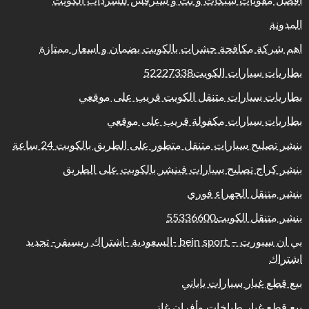
افضل مقويات شبكات و نت و سيرفس للسرداب الكويت
المدونة
اهم شركة مكافحة حشرات بالكويت بضمان و اسعار ممتازة
بطاريات سيارات الكويت52227338
بطاريات سيارات متنقل الكويت قريب على موقعي
بطاريات سيارات مكفولة قريب على موقعي
بنشر تصليح سيارات متنقل متطور على الطريق بالكويت 24 ساعة
بنشر كراج تصليح سيارات فينشر بالكويت على الطريق
بنشر متنقل الجهراء فوري
بنشر متنقل الكويت55336600
بي ان سبورت – bein sport -السعودية -اشتراك ريسيفر- تجديد
اشتراك
بيع قطع غيار سيارات ياباني
بيع قطع غيار طباخات وأفران غاز