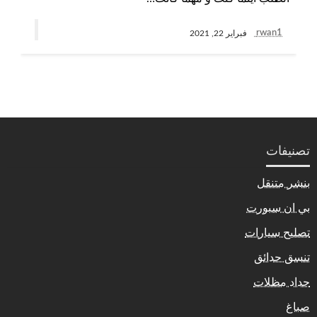
rwan1
فبراير 22, 2021
تصنيفات
بنشر متنقل
بي ان سبورت
تصليح سيارات
تنسق حدائق
حداد مظلات
صباغ