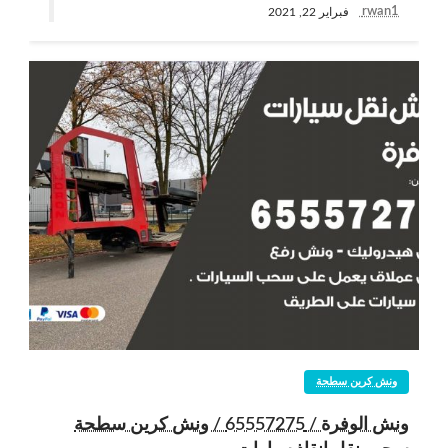
rwan1
فبراير 22, 2021
ونش كرين سطحة
ونش الوفرة / 65557275 / ونش كرين سطحة