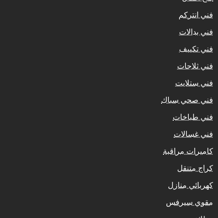
فني انتركم
فني بدالات
فني تكييف
فني ثلاجات
فني ستلايت
فني صحي سباك
فني طباخات
فني غسالات
كاميرات مراقبة
كراج متنقل
كهربائي منازل
مقوي سيرفس