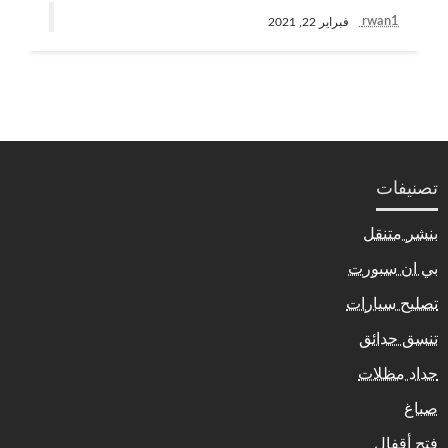
rwan1
فبراير 22, 2021
تصنيفات
بنشر متنقل
بي ان سبورت
تصليح سيارات
تنسق حدائق
حداد مظلات
صباغ
فتح أقفال