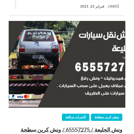
rwan1
فبراير 22, 2021
ونش كرين سطحة
كاميرات مراقبة
ونش الجليعة / 65557275 / ونش كرين سطحة