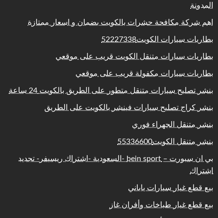
المدونة
اهم شركة مكافحة حشرات بالكويت بضمان و اسعار ممتازة
بطاريات سيارات الكويت52227338
بطاريات سيارات متنقل الكويت قريب على موقعي
بطاريات سيارات مكفولة قريب على موقعي
بنشر تصليح سيارات متنقل متطور على الطريق بالكويت 24 ساعة
بنشر كراج تصليح سيارات فينشر بالكويت على الطريق
بنشر متنقل الجهراء فوري
بنشر متنقل الكويت55336600
بي ان سبورت – bein sport -السعودية -اشتراك ريسيفر- تجديد
اشتراك
بيع قطع غيار سيارات ياباني
بيع قطع غيار طباخات وأفران غاز