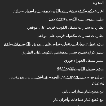
المدونة
اهم شركة مكافحة حشرات بالكويت بضمان و اسعار ممتازة
بطاريات سيارات الكويت52227338
بطاريات سيارات متنقل الكويت قريب على موقعي
بطاريات سيارات مكفولة قريب على موقعي
بنشر تصليح سيارات متنقل متطور على الطريق بالكويت 24 ساعة
بنشر كراج تصليح سيارات فينشر بالكويت على الطريق
بنشر متنقل الجهراء فوري
بنشر متنقل الكويت55336600
بي ان سبورت – bein sport -السعودية -اشتراك ريسيفر- تجديد
اشتراك
بيع قطع غيار سيارات ياباني
بيع قطع غيار طباخات وأفران غاز