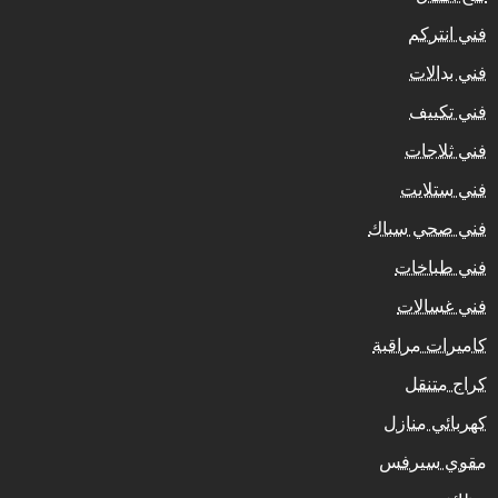
فني انتركم
فني بدالات
فني تكييف
فني ثلاجات
فني ستلايت
فني صحي سباك
فني طباخات
فني غسالات
كاميرات مراقبة
كراج متنقل
كهربائي منازل
مقوي سيرفس