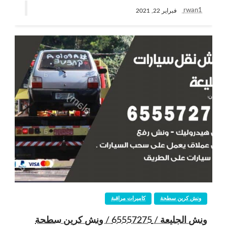
rwan1
فبراير 22, 2021
ونش كرين سطحة
كاميرات مراقبة
ونش الجليعة / 65557275 / ونش كرين سطحة