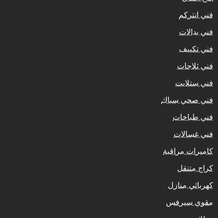
فني انتركم
فني بدالات
فني تكييف
فني ثلاجات
فني ستلايت
فني صحي سباك
فني طباخات
فني غسالات
كاميرات مراقبة
كراج متنقل
كهربائي منازل
مقوي سيرفس