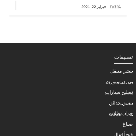
rwan1
فبراير 22, 2021
تصنيفات
بنشر متنقل
بي ان سبورت
تصليح سيارات
تنسق حدائق
حداد مظلات
صباغ
فتح أقفال