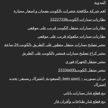
المدونة
اهم شركة مكافحة حشرات بالكويت بضمان و اسعار ممتازة
بطاريات سيارات الكويت52227338
بطاريات سيارات متنقل الكويت قريب على موقعي
بطاريات سيارات مكفولة قريب على موقعي
بنشر تصليح سيارات متنقل متطور على الطريق بالكويت 24 ساعة
بنشر كراج تصليح سيارات فينشر بالكويت على الطريق
بنشر متنقل الجهراء فوري
بنشر متنقل الكويت55336600
بي ان سبورت – bein sport -السعودية -اشتراك ريسيفر- تجديد
اشتراك
بيع قطع غيار سيارات ياباني
بيع قطع غيار طباخات وأفران غاز