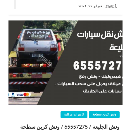
rwan1
فبراير 22, 2021
ونش كرين سطحة
كاميرات مراقبة
ونش الجليعة / 65557275 / ونش كرين سطحة