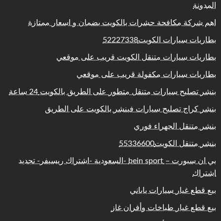
المدونة
اهم شركة مكافحة حشرات بالكويت بضمان و اسعار ممتازة
بطاريات سيارات الكويت52227338
بطاريات سيارات متنقل الكويت قريب على موقعي
بطاريات سيارات مكفولة قريب على موقعي
بنشر تصليح سيارات متنقل متطور على الطريق بالكويت 24 ساعة
بنشر كراج تصليح سيارات فينشر بالكويت على الطريق
بنشر متنقل الجهراء فوري
بنشر متنقل الكويت55336600
بي ان سبورت – bein sport -السعودية -اشتراك ريسيفر- تجديد
اشتراك
بيع قطع غيار سيارات ياباني
بيع قطع غيار طباخات وأفران غاز