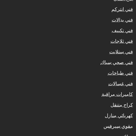
فني انتركم
فني بدالات
فني تكييف
فني ثلاجات
فني ستلايت
فني صحي سباك
فني طباخات
فني غسالات
كاميرات مراقبة
كراج متنقل
كهربائي منازل
مقوي سيرفس