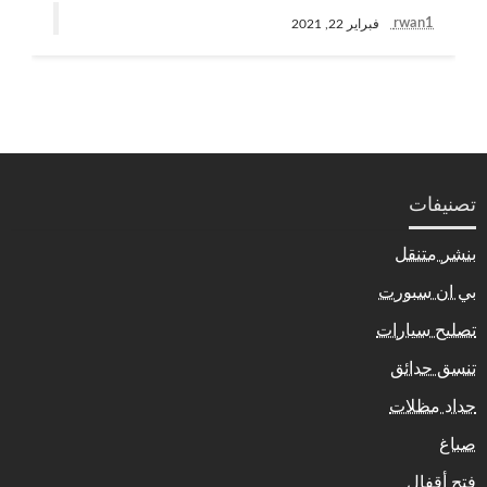
rwan1
فبراير 22, 2021
تصنيفات
بنشر متنقل
بي ان سبورت
تصليح سيارات
تنسق حدائق
حداد مظلات
صباغ
فتح أقفال