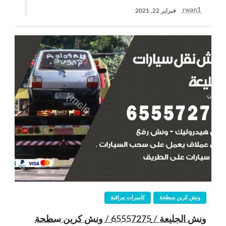
rwan1
فبراير 22, 2021
ونش كرين سطحة
كاميرات مراقبة
ونش الجليعة / 65557275 / ونش كرين سطحة