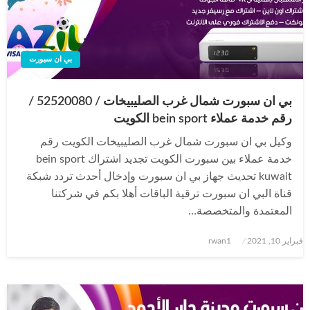
بي ان سبورت
بي ان سبورت شمال غرب الصليبيخات / 52520080 /
رقم خدمة عملاء bein sport الكويت
وكيل بي ان سبورت شمال غرب الصليبيخات الكويت رقم
خدمة عملاء بين سبورت الكويت تجديد اشتراك bein sport
kuwait تحديث جهاز بي ان سبورت وإدخال أحدث تردد شبكة
قناة البي ان سبورت ترقية الباقات أهلا بكم في شركتنا
المعتمدة والمتخصصة…
نُشر
فبراير 10, 2021
rwan1
في