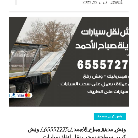
rwan1
فبراير 22, 2021
ونش كرين سطحة
ونش مدينة صباح الاحمد / 65557275 / ونش
كرين سطحة سحب نقل انقاذ سيارات