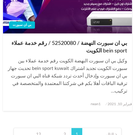
بي ان سبورت
بي ان سبورت النهضة / 52520080 / رقم خدمة عملاء
bein sport الكويت
وكيل بي ان سبورت النهضة الكويت رقم خدمة عملاء بين
سبورت الكويت تجديد اشتراك bein sport kuwait تحديث جهاز
بي ان سبورت وإدخال أحدث تردد شبكة قناة البي ان سبورت
ترقية الباقات أهلا بكم في شركتنا المعتمدة والمتخصصة في
تركيب…
نُشر
فبراير 10, 2021
rwan1
في
تعدد
التالي
1
2
…
12