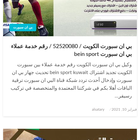
بي ان سبورت
بي ان سبورت الكويت / 52520080 / رقم خدمة عملاء
بي ان سبورت bein sport
وكيل بي ان سبورت الكويت رقم خدمة عملاء بين سبورت
الكويت تجديد اشتراك bein sport kuwait تحديث جهاز بي ان
سبورت وإدخال أحدث تردد شبكة قناة البي ان سبورت ترقية
الباقات أهلا بكم في شركتنا المعتمدة والمتخصصة في تركيب
رسيفر…
نُشر
فبراير 10, 2021
alsatary
في