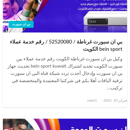
بي ان سبورت
بي ان سبورت غرناطة / 52520080 / رقم خدمة عملاء
bein sport الكويت
وكيل بي ان سبورت غرناطة الكويت رقم خدمة عملاء بين
سبورت الكويت تجديد اشتراك bein sport kuwait تحديث جهاز
بي ان سبورت وإدخال أحدث تردد شبكة قناة البي ان سبورت
ترقية الباقات أهلا بكم في شركتنا المعتمدة والمتخصصة في
تركيب…
نُشر
فبراير 10, 2021
rwan1
في