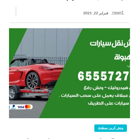
rwan1
فبراير 22, 2021
ونش كرين سطحة