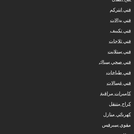
فني انتركم
فني بدالات
فني تكييف
فني ثلاجات
فني ستلايت
فني صحي سباك
فني طباخات
فني غسالات
كاميرات مراقبة
كراج متنقل
كهربائي منازل
مقوي سيرفس