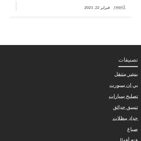
rwan1
فبراير 22, 2021
تصنيفات
بنشر متنقل
بي ان سبورت
تصليح سيارات
تنسق حدائق
حداد مظلات
صباغ
فتح أقفال