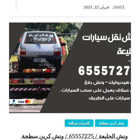
rwan1
فبراير 22, 2021
ونش كرين سطحة
كاميرات مراقبة
ونش الجليعة / 65557275 / ونش كرين سطحة