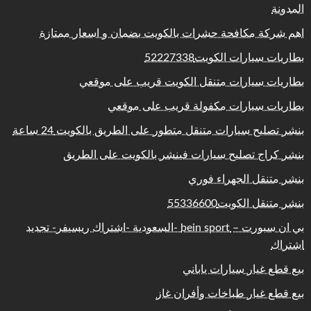
المدونة
اهم شركة مكافحة حشرات بالكويت بضمان و اسعار ممتازة
بطاريات سيارات الكويت52227338
بطاريات سيارات متنقل الكويت قريب على موقعي
بطاريات سيارات مكفولة قريب على موقعي
بنشر تصليح سيارات متنقل متطور على الطريق بالكويت 24 ساعة
بنشر كراج تصليح سيارات فينشر بالكويت على الطريق
بنشر متنقل الجهراء فوري
بنشر متنقل الكويت55336600
بي ان سبورت – bein sport -السعودية -اشتراك ريسيفر- تجديد
اشتراك
بيع قطع غيار سيارات ياباني
بيع قطع غيار طباخات وأفران غاز