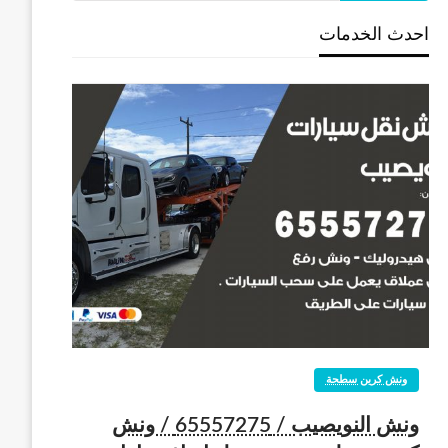
احدث الخدمات
ونش كرين سطحة
ونش النويصيب / 65557275 / ونش