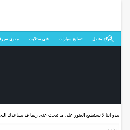
لتخطي
لى
لمحتوى
كراج متنقل
تصليح سيارات
فني ستلايت
مقوي سير
يبدو أننا لا نستطيع العثور على ما تبحث عنه. ربما قد يساعدك الب
البحث