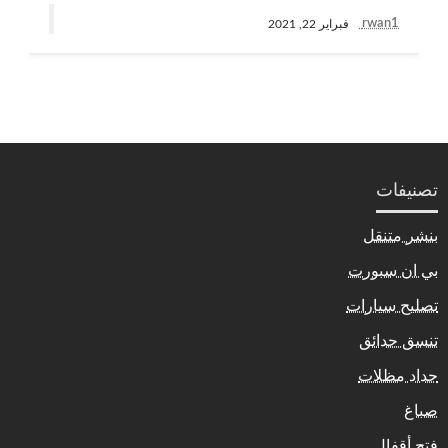
rwan1
فبراير 22, 2021
تصنيفات
بنشر متنقل
بي ان سبورت
تصليح سيارات
تنسق حدائق
حداد مظلات
صباغ
فتح أقفال