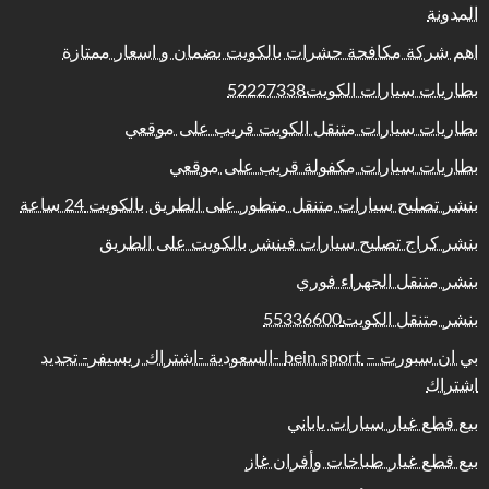
المدونة
اهم شركة مكافحة حشرات بالكويت بضمان و اسعار ممتازة
بطاريات سيارات الكويت52227338
بطاريات سيارات متنقل الكويت قريب على موقعي
بطاريات سيارات مكفولة قريب على موقعي
بنشر تصليح سيارات متنقل متطور على الطريق بالكويت 24 ساعة
بنشر كراج تصليح سيارات فينشر بالكويت على الطريق
بنشر متنقل الجهراء فوري
بنشر متنقل الكويت55336600
بي ان سبورت – bein sport -السعودية -اشتراك ريسيفر- تجديد
اشتراك
بيع قطع غيار سيارات ياباني
بيع قطع غيار طباخات وأفران غاز