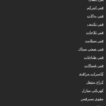
فني انتركم
فني بدالات
فني تكييف
فني ثلاجات
فني ستلايت
فني صحي سباك
فني طباخات
فني غسالات
كاميرات مراقبة
كراج متنقل
كهربائي منازل
مقوي سيرفس