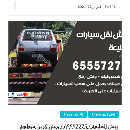
rwan1
فبراير 22, 2021
ونش كرين سطحة
كاميرات مراقبة
ونش الجليعة / 65557275 / ونش كرين سطحة