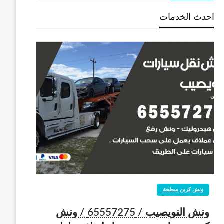
احدث الخدمات
ونش كرين سطحة
ونش النويصيب / 65557275 / ونش