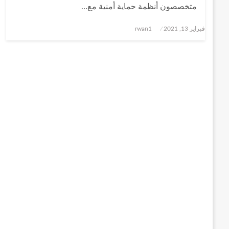
متخصصون أنظمة حماية أمنية مع…
نُشر
فبراير 13, 2021
rwan1
في