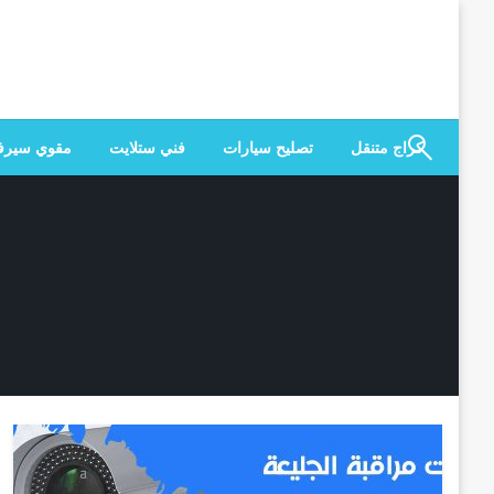
لتخطي
لى
لمحتوى
كراج متنقل
تصليح سيارات
فني ستلايت
مقوي سير