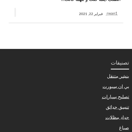
rwan1
فبراير 22, 2021
تصنيفات
بنشر متنقل
بي ان سبورت
تصليح سيارات
تنسق حدائق
حداد مظلات
صباغ