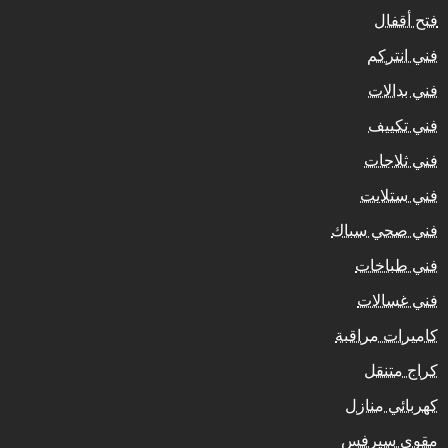
فتح أقفال
فني انتركم
فني بدالات
فني تكييف
فني ثلاجات
فني ستلايت
فني صحي سباك
فني طباخات
فني غسالات
كاميرات مراقبة
كراج متنقل
كهربائي منازل
مقوي سيرفس