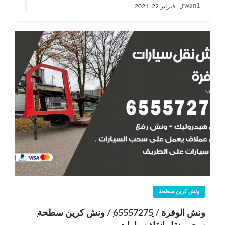
rwan1
فبراير 22, 2021
ونش كرين سطحة
ونش الوفرة / 65557275 / ونش كرين سطحة