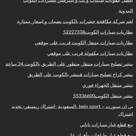
افضل مقويات شبكات و نت و سيرفس للسرداب الكويت
المدونة
اهم شركة مكافحة حشرات بالكويت بضمان و اسعار ممتازة
بطاريات سيارات الكويت52227338
بطاريات سيارات متنقل الكويت قريب على موقعي
بطاريات سيارات مكفولة قريب على موقعي
بنشر تصليح سيارات متنقل متطور على الطريق بالكويت 24 ساعة
بنشر كراج تصليح سيارات فينشر بالكويت على الطريق
بنشر متنقل الجهراء فوري
بنشر متنقل الكويت55336600
بي ان سبورت – bein sport -السعودية -اشتراك ريسيفر- تجديد
اشتراك
بيع قطع غيار سيارات ياباني
بيع قطع غيار طباخات وأفران غاز