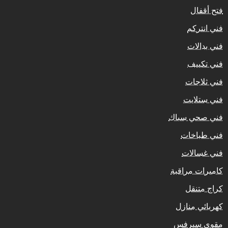
فتح أقفال
فني انتركم
فني بدالات
فني تكييف
فني ثلاجات
فني ستلايت
فني صحي سباك
فني طباخات
فني غسالات
كاميرات مراقبة
كراج متنقل
كهربائي منازل
مقوي سيرفس