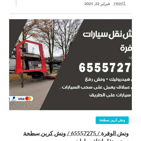
rwan1
فبراير 22, 2021
ونش كرين سطحة
ونش الوفرة / 65557275 / ونش كرين سطحة