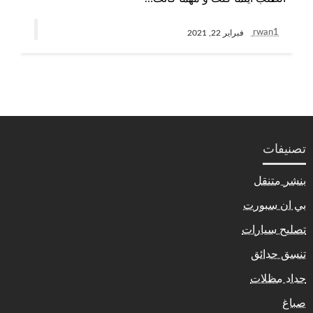
rwan1
فبراير 22, 2021
تصنيفات
بنشر متنقل
بي ان سبورت
تصليح سيارات
تنسق حدائق
حداد مظلات
صباغ