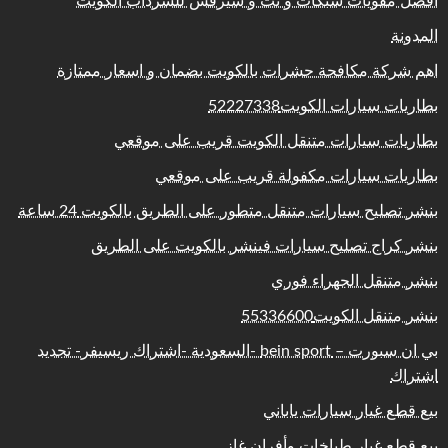
افضل مقويات شبكات و نت و سيرفس للسرداب الكويت
المدونة
اهم شركة مكافحة حشرات بالكويت بضمان و اسعار ممتازة
بطاريات سيارات الكويت52227338
بطاريات سيارات متنقل الكويت قريب على موقعي
بطاريات سيارات مكفولة قريب على موقعي
بنشر تصليح سيارات متنقل متطور على الطريق بالكويت 24 ساعة
بنشر كراج تصليح سيارات فينشر بالكويت على الطريق
بنشر متنقل الجهراء فوري
بنشر متنقل الكويت55336600
بي ان سبورت – bein sport -السعودية -اشتراك ريسيفر- تجديد
اشتراك
بيع قطع غيار سيارات ياباني
بيع قطع غيار طباخات وأفران غاز