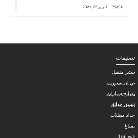
rwan1
فبراير 22, 2021
تصنيفات
بنشر متنقل
بي ان سبورت
تصليح سيارات
تنسق حدائق
حداد مظلات
صباغ
فتح أقفال