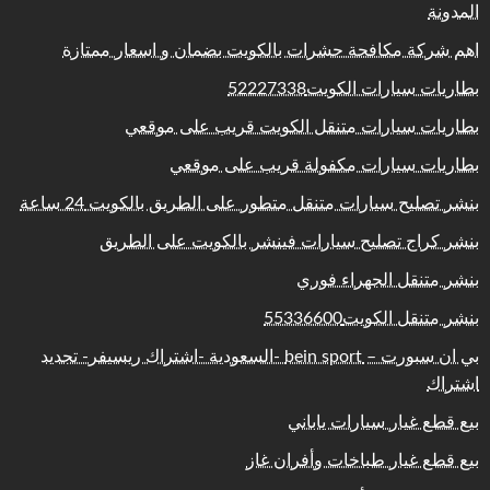
المدونة
اهم شركة مكافحة حشرات بالكويت بضمان و اسعار ممتازة
بطاريات سيارات الكويت52227338
بطاريات سيارات متنقل الكويت قريب على موقعي
بطاريات سيارات مكفولة قريب على موقعي
بنشر تصليح سيارات متنقل متطور على الطريق بالكويت 24 ساعة
بنشر كراج تصليح سيارات فينشر بالكويت على الطريق
بنشر متنقل الجهراء فوري
بنشر متنقل الكويت55336600
بي ان سبورت – bein sport -السعودية -اشتراك ريسيفر- تجديد
اشتراك
بيع قطع غيار سيارات ياباني
بيع قطع غيار طباخات وأفران غاز