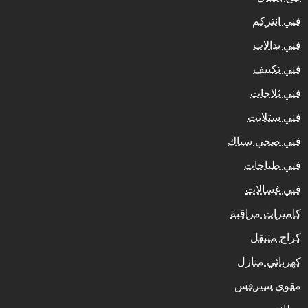
فني انتركم
فني بدالات
فني تكييف
فني ثلاجات
فني ستلايت
فني صحي سباك
فني طباخات
فني غسالات
كاميرات مراقبة
كراج متنقل
كهربائي منازل
مقوي سيرفس