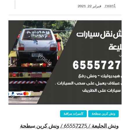
rwan1
فبراير 22, 2021
ونش كرين سطحة
كاميرات مراقبة
ونش الجليعة / 65557275 / ونش كرين سطحة