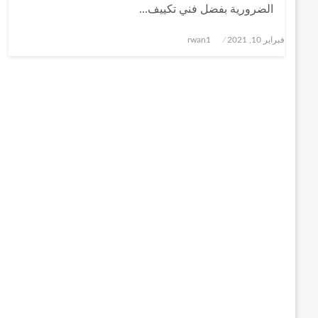
الضرورية بفضل فني تكييف…
نُشر
فبراير 10, 2021
rwan1
في