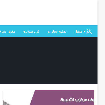
لتخطي
لى
لمحتوى
كراج متنقل
تصليح سيارات
فني ستلايت
مقوي سير