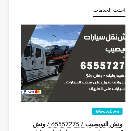
احدث الخدمات
ونش كرين سطحة
ونش النويصيب / 65557275 / ونش