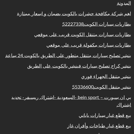
المدونة
اهم شركة مكافحة حشرات بالكويت بضمان و اسعار ممتازة
بطاريات سيارات الكويت52227338
بطاريات سيارات متنقل الكويت قريب على موقعي
بطاريات سيارات مكفولة قريب على موقعي
بنشر تصليح سيارات متنقل متطور على الطريق بالكويت 24 ساعة
بنشر كراج تصليح سيارات فينشر بالكويت على الطريق
بنشر متنقل الجهراء فوري
بنشر متنقل الكويت55336600
بي ان سبورت – bein sport -السعودية -اشتراك ريسيفر- تجديد
اشتراك
بيع قطع غيار سيارات ياباني
بيع قطع غيار طباخات وأفران غاز