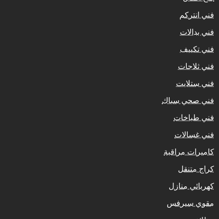
فني انتركم
فني بدالات
فني تكييف
فني ثلاجات
فني ستلايت
فني صحي سباك
فني طباخات
فني غسالات
كاميرات مراقبة
كراج متنقل
كهربائي منازل
مقوي سيرفس