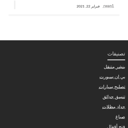
rwan1
فبراير 22, 2021
تصنيفات
بنشر متنقل
بي ان سبورت
تصليح سيارات
تنسق حدائق
حداد مظلات
صباغ
فتح أقفال