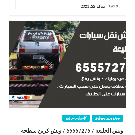
rwan1
فبراير 22, 2021
ونش كرين سطحة
كاميرات مراقبة
ونش الجليعة / 65557275 / ونش كرين سطحة