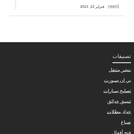
rwan1
فبراير 22, 2021
تصنيفات
بنشر متنقل
بي ان سبورت
تصليح سيارات
تنسق حدائق
حداد مظلات
صباغ
فتح أقفال