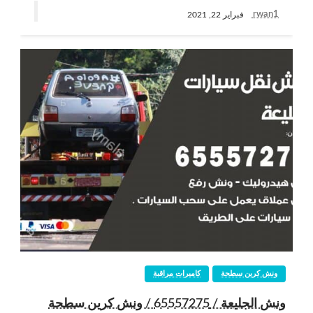
rwan1
فبراير 22, 2021
ونش كرين سطحة
كاميرات مراقبة
ونش الجليعة / 65557275 / ونش كرين سطحة