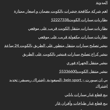
المدونة
اهم شركة مكافحة حشرات بالكويت بضمان و اسعار ممتازة
بطاريات سيارات الكويت52227338
بطاريات سيارات متنقل الكويت قريب على موقعي
بطاريات سيارات مكفولة قريب على موقعي
بنشر تصليح سيارات متنقل متطور على الطريق بالكويت 24 ساعة
بنشر كراج تصليح سيارات فينشر بالكويت على الطريق
بنشر متنقل الجهراء فوري
بنشر متنقل الكويت55336600
بي ان سبورت – bein sport -السعودية -اشتراك ريسيفر- تجديد
اشتراك
بيع قطع غيار سيارات ياباني
بيع قطع غيار طباخات وأفران غاز