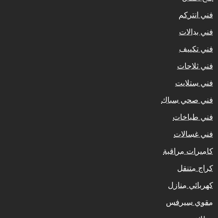
فني انتركم
فني بدالات
فني تكييف
فني ثلاجات
فني ستلايت
فني صحي سباك
فني طباخات
فني غسالات
كاميرات مراقبة
كراج متنقل
كهربائي منازل
مقوي سيرفس