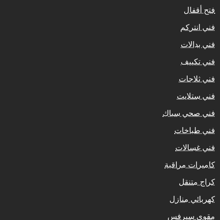
فتح أقفال
فني انتركم
فني بدالات
فني تكييف
فني ثلاجات
فني ستلايت
فني صحي سباك
فني طباخات
فني غسالات
كاميرات مراقبة
كراج متنقل
كهربائي منازل
مقوي سيرفس