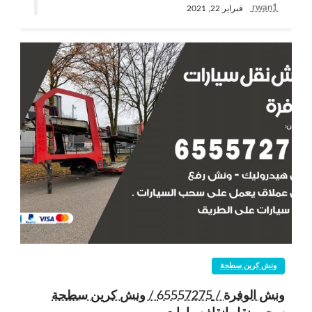
rwan1
فبراير 22, 2021
ونش كرين سطحة
ونش الوفرة / 65557275 / ونش كرين سطحة