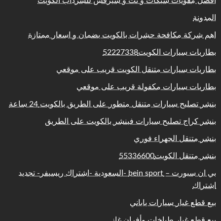
افضل مقويات شبكات و نت و سيرفس للسرداب الكويت
المدونة
اهم شركة مكافحة حشرات بالكويت بضمان و اسعار ممتازة
بطاريات سيارات الكويت52227338
بطاريات سيارات متنقل الكويت قريب على موقعي
بطاريات سيارات مكفولة قريب على موقعي
بنشر تصليح سيارات متنقل متطور على الطريق بالكويت 24 ساعة
بنشر كراج تصليح سيارات فينشر بالكويت على الطريق
بنشر متنقل الجهراء فوري
بنشر متنقل الكويت55336600
بي ان سبورت – bein sport -السعودية -اشتراك ريسيفر- تجديد
اشتراك
بيع قطع غيار سيارات ياباني
بيع قطع غيار طباخات وأفران غاز