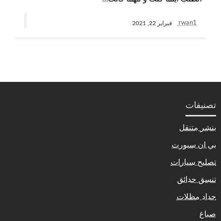
rwan1
فبراير 22, 2021
تصنيفات
بنشر متنقل
بي ان سبورت
تصليح سيارات
تنسق حدائق
حداد مظلات
صباغ