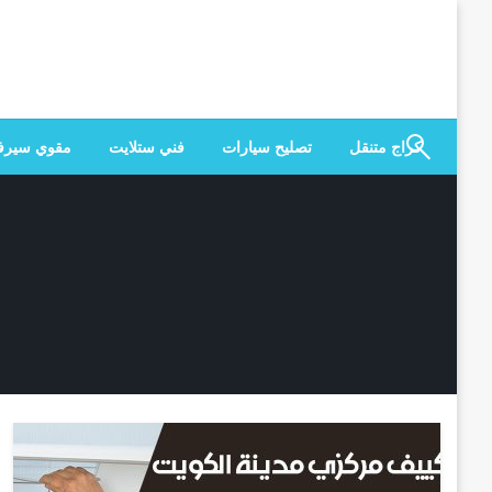
لتخطي
لى
لمحتوى
كراج متنقل
تصليح سيارات
فني ستلايت
مقوي سير