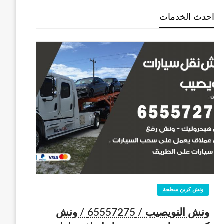
احدث الخدمات
ونش كرين سطحة
ونش النويصيب / 65557275 / ونش