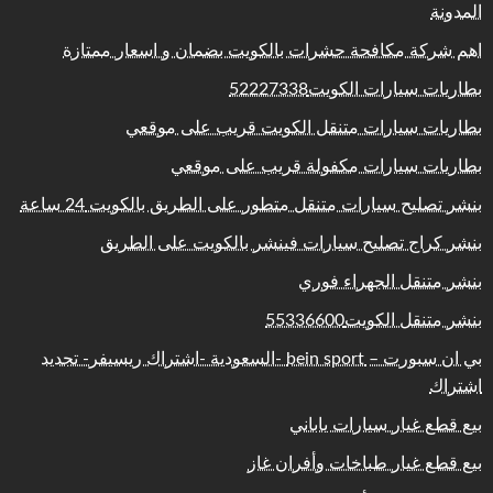
المدونة
اهم شركة مكافحة حشرات بالكويت بضمان و اسعار ممتازة
بطاريات سيارات الكويت52227338
بطاريات سيارات متنقل الكويت قريب على موقعي
بطاريات سيارات مكفولة قريب على موقعي
بنشر تصليح سيارات متنقل متطور على الطريق بالكويت 24 ساعة
بنشر كراج تصليح سيارات فينشر بالكويت على الطريق
بنشر متنقل الجهراء فوري
بنشر متنقل الكويت55336600
بي ان سبورت – bein sport -السعودية -اشتراك ريسيفر- تجديد
اشتراك
بيع قطع غيار سيارات ياباني
بيع قطع غيار طباخات وأفران غاز