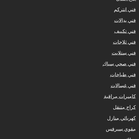
فني انتركم
فني بدالات
فني تكييف
فني ثلاجات
فني ستلايت
فني صحي سباك
فني طباخات
فني غسالات
كاميرات مراقبة
كراج متنقل
كهربائي منازل
مقوي سيرفس