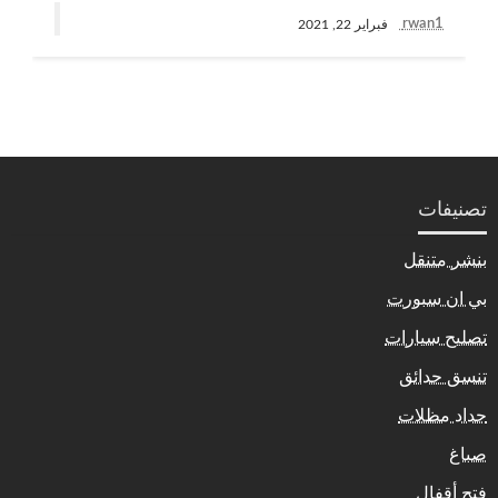
rwan1
فبراير 22, 2021
تصنيفات
بنشر متنقل
بي ان سبورت
تصليح سيارات
تنسق حدائق
حداد مظلات
صباغ
فتح أقفال