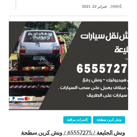
rwan1
فبراير 22, 2021
ونش كرين سطحة
كاميرات مراقبة
ونش الجليعة / 65557275 / ونش كرين سطحة