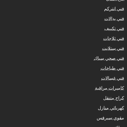
فني انتركم
فني بدالات
فني تكييف
فني ثلاجات
فني ستلايت
فني صحي سباك
فني طباخات
فني غسالات
كاميرات مراقبة
كراج متنقل
كهربائي منازل
مقوي سيرفس