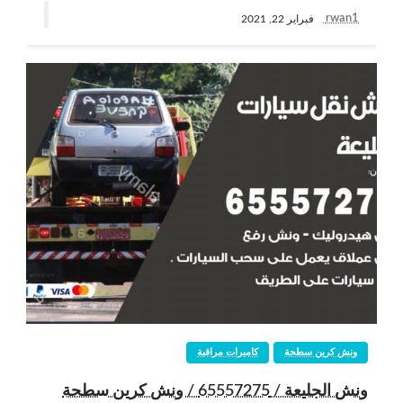
rwan1
فبراير 22, 2021
ونش كرين سطحة
كاميرات مراقبة
ونش الجليعة / 65557275 / ونش كرين سطحة