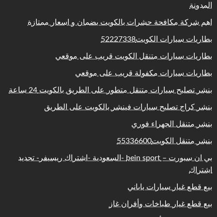
المدونة
اهم شركة مكافحة حشرات بالكويت بضمان و اسعار ممتازة
بطاريات سيارات الكويت52227338
بطاريات سيارات متنقل الكويت قريب على موقعي
بطاريات سيارات مكفولة قريب على موقعي
بنشر تصليح سيارات متنقل متطور على الطريق بالكويت 24 ساعة
بنشر كراج تصليح سيارات فينشر بالكويت على الطريق
بنشر متنقل الجهراء فوري
بنشر متنقل الكويت55336600
بي ان سبورت – bein sport -السعودية -اشتراك ريسيفر- تجديد
اشتراك
بيع قطع غيار سيارات ياباني
بيع قطع غيار طباخات وأفران غاز