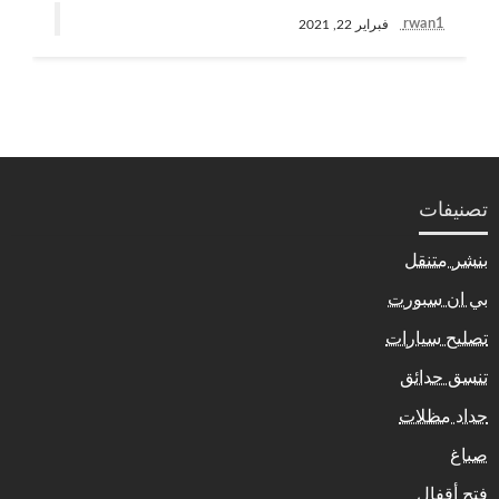
rwan1
فبراير 22, 2021
تصنيفات
بنشر متنقل
بي ان سبورت
تصليح سيارات
تنسق حدائق
حداد مظلات
صباغ
فتح أقفال