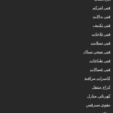
فني انتركم
فني بدالات
فني تكييف
فني ثلاجات
فني ستلايت
فني صحي سباك
فني طباخات
فني غسالات
كاميرات مراقبة
كراج متنقل
كهربائي منازل
مقوي سيرفس