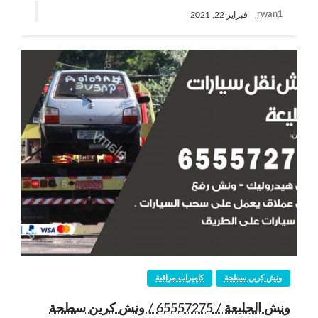
rwan1
فبراير 22, 2021
ونش كرين سطحة
كاميرات مراقبة
ونش الجليعة / 65557275 / ونش كرين سطحة