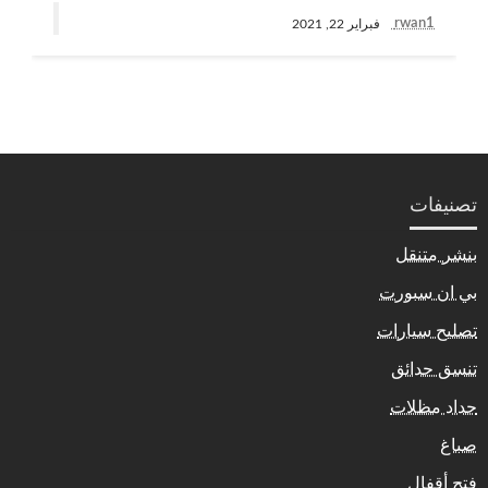
rwan1
فبراير 22, 2021
تصنيفات
بنشر متنقل
بي ان سبورت
تصليح سيارات
تنسق حدائق
حداد مظلات
صباغ
فتح أقفال