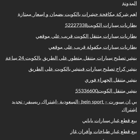
المدونة
اهم شركة مكافحة حشرات بالكويت بضمان و اسعار ممتازة
بطاريات سيارات الكويت52227338
بطاريات سيارات متنقل الكويت قريب على موقعي
بطاريات سيارات مكفولة قريب على موقعي
بنشر تصليح سيارات متنقل متطور على الطريق بالكويت 24 ساعة
بنشر كراج تصليح سيارات فينشر بالكويت على الطريق
بنشر متنقل الجهراء فوري
بنشر متنقل الكويت55336600
بي ان سبورت – bein sport -السعودية -اشتراك ريسيفر- تجديد
اشتراك
بيع قطع غيار سيارات ياباني
بيع قطع غيار طباخات وأفران غاز