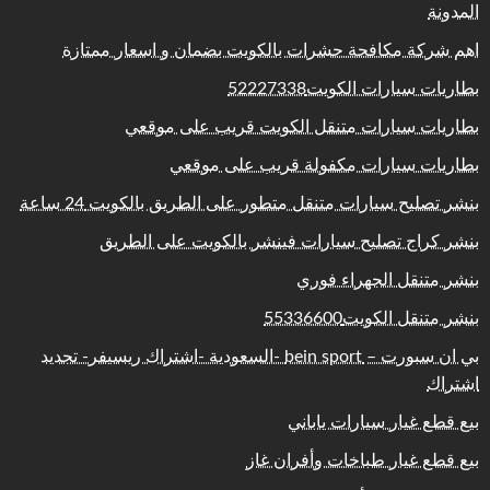
المدونة
اهم شركة مكافحة حشرات بالكويت بضمان و اسعار ممتازة
بطاريات سيارات الكويت52227338
بطاريات سيارات متنقل الكويت قريب على موقعي
بطاريات سيارات مكفولة قريب على موقعي
بنشر تصليح سيارات متنقل متطور على الطريق بالكويت 24 ساعة
بنشر كراج تصليح سيارات فينشر بالكويت على الطريق
بنشر متنقل الجهراء فوري
بنشر متنقل الكويت55336600
بي ان سبورت – bein sport -السعودية -اشتراك ريسيفر- تجديد
اشتراك
بيع قطع غيار سيارات ياباني
بيع قطع غيار طباخات وأفران غاز