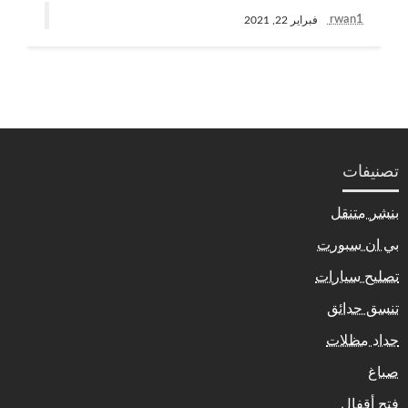
rwan1
فبراير 22, 2021
تصنيفات
بنشر متنقل
بي ان سبورت
تصليح سيارات
تنسق حدائق
حداد مظلات
صباغ
فتح أقفال