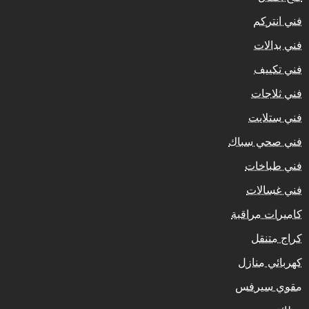
فني انتركم
فني بدالات
فني تكييف
فني ثلاجات
فني ستلايت
فني صحي سباك
فني طباخات
فني غسالات
كاميرات مراقبة
كراج متنقل
كهربائي منازل
مقوي سيرفس