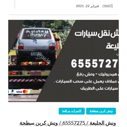
rwan1
فبراير 22, 2021
ونش كرين سطحة
كاميرات مراقبة
ونش الجليعة / 65557275 / ونش كرين سطحة