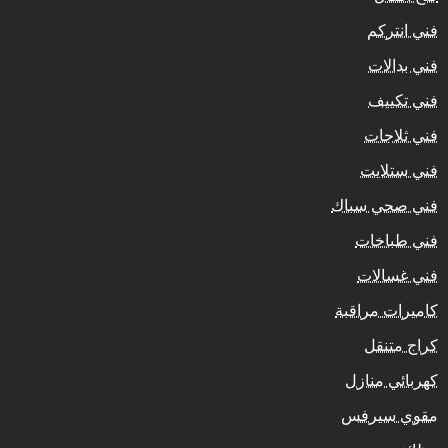
فني انتركم
فني بدالات
فني تكييف
فني ثلاجات
فني ستلايت
فني صحي سباك
فني طباخات
فني غسالات
كاميرات مراقبة
كراج متنقل
كهربائي منازل
مقوي سيرفس