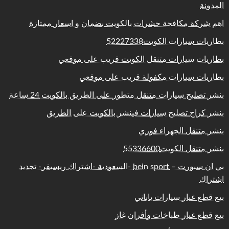
المدونة
اهم شركة مكافحة حشرات بالكويت بضمان و اسعار ممتازة
بطاريات سيارات الكويت52227338
بطاريات سيارات متنقل الكويت قريب على موقعي
بطاريات سيارات مكفولة قريب على موقعي
بنشر تصليح سيارات متنقل متطور على الطريق بالكويت 24 ساعة
بنشر كراج تصليح سيارات فينشر بالكويت على الطريق
بنشر متنقل الجهراء فوري
بنشر متنقل الكويت55336600
بي ان سبورت – bein sport -السعودية -اشتراك ريسيفر- تجديد
اشتراك
بيع قطع غيار سيارات ياباني
بيع قطع غيار طباخات وأفران غاز