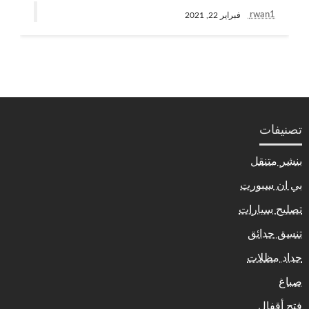
rwan1
فبراير 22, 2021
تصنيفات
بنشر متنقل
بي ان سبورت
تصليح سيارات
تنسق حدائق
حداد مظلات
صباغ
فتح أقفال