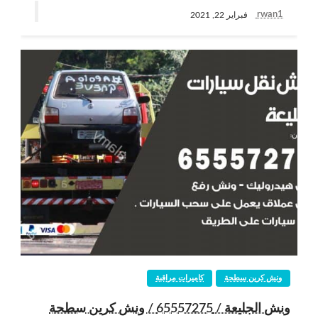
rwan1
فبراير 22, 2021
ونش كرين سطحة
كاميرات مراقبة
ونش الجليعة / 65557275 / ونش كرين سطحة