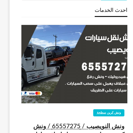
احدث الخدمات
ونش كرين سطحة
ونش النويصيب / 65557275 / ونش