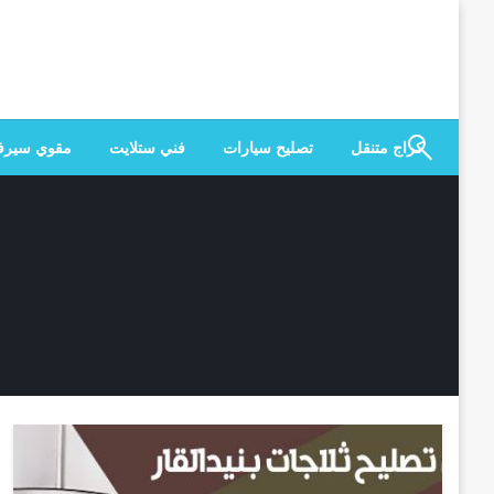
لتخطي
لى
لمحتوى
كراج متنقل
تصليح سيارات
فني ستلايت
مقوي سير