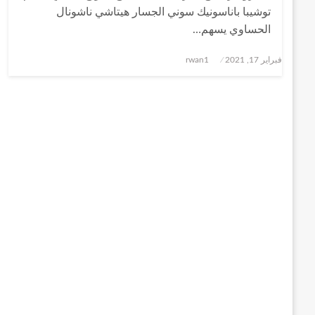
توشيبا باناسونيك سوني الجسار هيتاشي ناشونال
الحساوي يسهم…
نُشر
فبراير 17, 2021
rwan1
في