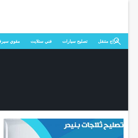
لتخطي
لى
لمحتوى
كراج متنقل
تصليح سيارات
فني ستلايت
مقوي سير