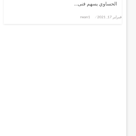
الحساوي يسهم فنى…
نُشر
فبراير 17, 2021
rwan1
في