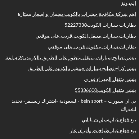
المدونة
اهم شركة مكافحة حشرات بالكويت بضمان و اسعار ممتازة
بطاريات سيارات الكويت52227338
بطاريات سيارات متنقل الكويت قريب على موقعي
بطاريات سيارات مكفولة قريب على موقعي
بنشر تصليح سيارات متنقل متطور على الطريق بالكويت 24 ساعة
بنشر كراج تصليح سيارات فينشر بالكويت على الطريق
بنشر متنقل الجهراء فوري
بنشر متنقل الكويت55336600
بي ان سبورت – bein sport -السعودية -اشتراك ريسيفر- تجديد
اشتراك
بيع قطع غيار سيارات ياباني
بيع قطع غيار طباخات وأفران غاز