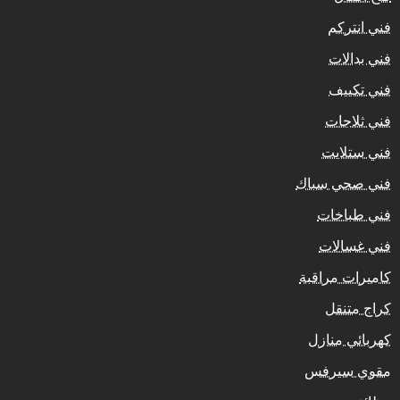
فني انتركم
فني بدالات
فني تكييف
فني ثلاجات
فني ستلايت
فني صحي سباك
فني طباخات
فني غسالات
كاميرات مراقبة
كراج متنقل
كهربائي منازل
مقوي سيرفس