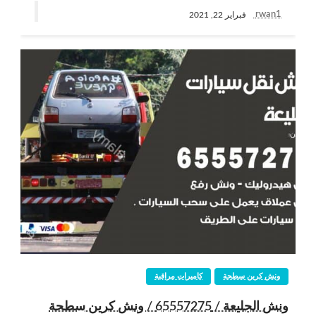
rwan1
فبراير 22, 2021
ونش كرين سطحة
كاميرات مراقبة
ونش الجليعة / 65557275 / ونش كرين سطحة