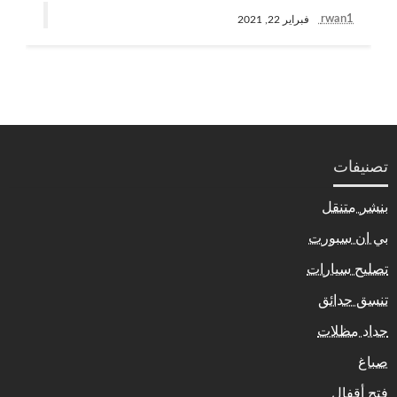
rwan1
فبراير 22, 2021
تصنيفات
بنشر متنقل
بي ان سبورت
تصليح سيارات
تنسق حدائق
حداد مظلات
صباغ
فتح أقفال