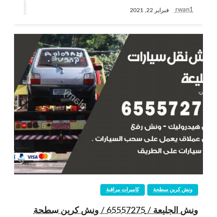
rwan1
فبراير 22, 2021
ونش كرين سطحة
كاميرات مراقبة
ونش الجليعة / 65557275 / ونش كرين سطحة