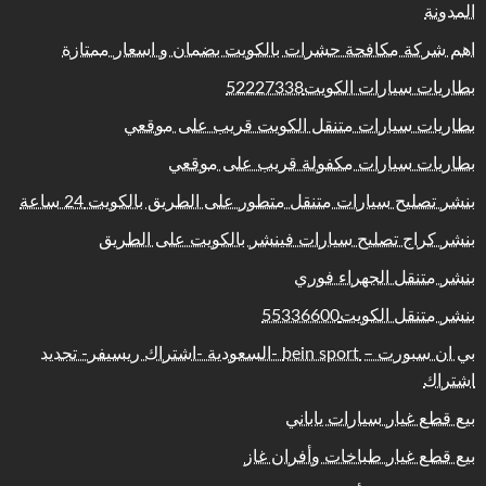
المدونة
اهم شركة مكافحة حشرات بالكويت بضمان و اسعار ممتازة
بطاريات سيارات الكويت52227338
بطاريات سيارات متنقل الكويت قريب على موقعي
بطاريات سيارات مكفولة قريب على موقعي
بنشر تصليح سيارات متنقل متطور على الطريق بالكويت 24 ساعة
بنشر كراج تصليح سيارات فينشر بالكويت على الطريق
بنشر متنقل الجهراء فوري
بنشر متنقل الكويت55336600
بي ان سبورت – bein sport -السعودية -اشتراك ريسيفر- تجديد
اشتراك
بيع قطع غيار سيارات ياباني
بيع قطع غيار طباخات وأفران غاز