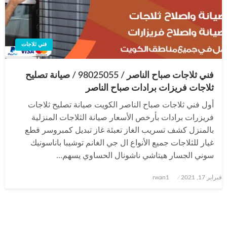
فني ثلاجات
فني ثلاجات صباح الناصر / 98025055 / صيانة تصليح
ثلاجات فريزات برادات صباح الناصر
أول فني ثلاجات صباح الناصر الكويت صيانة تصليح ثلاجات
فريزرات برادات بأرخص الأسعار صيانة الثلاجات المنزلية
بالمنزل كشف تسريب الغاز تعبئة غاز تبديل كمبروسر قطع
غيار للثلاجات جميع الأنواع ال جي الغانم توشيبا باناسونيك
سوني الجسار هيتاشي ناشونال الحساوي يسهم…
نُشر
فبراير 17, 2021
rwan1
في