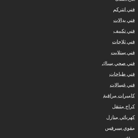
فني انتركم
فني بدالات
فني تكييف
فني ثلاجات
فني ستلايت
فني صحي سباك
فني طباخات
فني غسالات
كاميرات مراقبة
كراج متنقل
كهربائي منازل
مقوي سيرفس