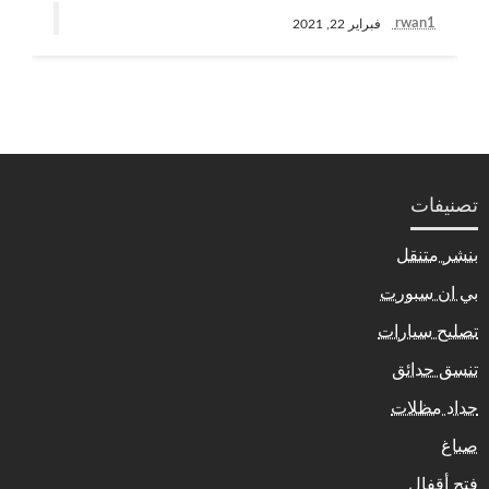
rwan1
فبراير 22, 2021
تصنيفات
بنشر متنقل
بي ان سبورت
تصليح سيارات
تنسق حدائق
حداد مظلات
صباغ
فتح أقفال