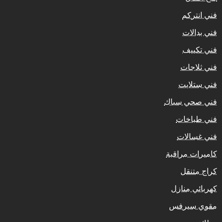
فني انتركم
فني بدالات
فني تكييف
فني ثلاجات
فني ستلايت
فني صحي سباك
فني طباخات
فني غسالات
كاميرات مراقبة
كراج متنقل
كهربائي منازل
مقوي سيرفس