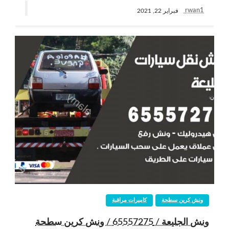
rwan1
فبراير 22, 2021
ونش كرين سطحة
كاميرات مراقبة
ونش الجليعة / 65557275 / ونش كرين سطحة