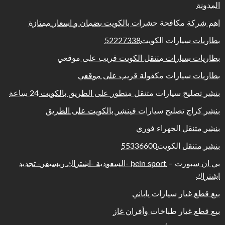
المدونة
اهم شركة مكافحة حشرات بالكويت بضمان و اسعار ممتازة
بطاريات سيارات الكويت52227338
بطاريات سيارات متنقل الكويت قريب على موقعي
بطاريات سيارات مكفولة قريب على موقعي
بنشر تصليح سيارات متنقل متطور على الطريق بالكويت 24 ساعة
بنشر كراج تصليح سيارات فينشر بالكويت على الطريق
بنشر متنقل الجهراء فوري
بنشر متنقل الكويت55336600
بي ان سبورت – bein sport -السعودية -اشتراك ريسيفر- تجديد
اشتراك
بيع قطع غيار سيارات ياباني
بيع قطع غيار طباخات وأفران غاز