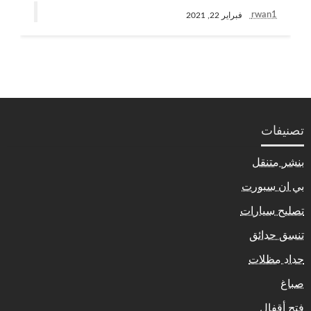
rwan1
فبراير 22, 2021
تصنيفات
بنشر متنقل
بي ان سبورت
تصليح سيارات
تنسق حدائق
حداد مظلات
صباغ
فتح أقفال