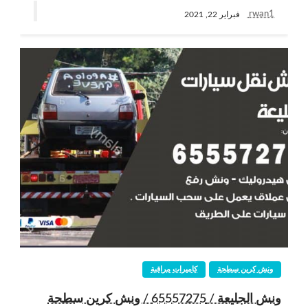
rwan1
فبراير 22, 2021
ونش كرين سطحة
كاميرات مراقبة
ونش الجليعة / 65557275 / ونش كرين سطحة