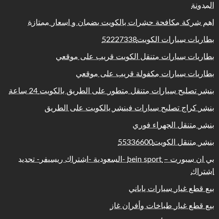
المدونة
اهم شركة مكافحة حشرات بالكويت بضمان و اسعار ممتازة
بطاريات سيارات الكويت52227338
بطاريات سيارات متنقل الكويت قريب على موقعي
بطاريات سيارات مكفولة قريب على موقعي
بنشر تصليح سيارات متنقل متطور على الطريق بالكويت 24 ساعة
بنشر كراج تصليح سيارات فينشر بالكويت على الطريق
بنشر متنقل الجهراء فوري
بنشر متنقل الكويت55336600
بي ان سبورت – bein sport -السعودية -اشتراك ريسيفر- تجديد
اشتراك
بيع قطع غيار سيارات ياباني
بيع قطع غيار طباخات وأفران غاز