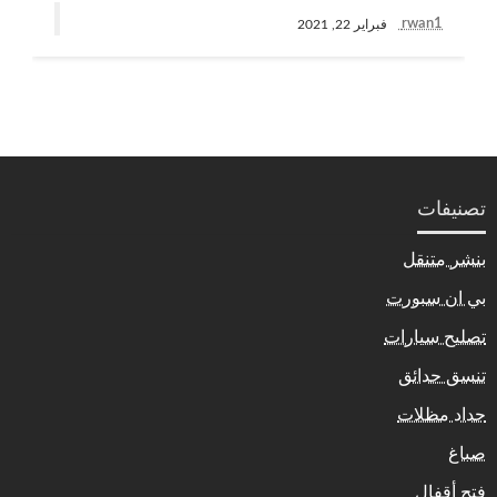
rwan1
فبراير 22, 2021
تصنيفات
بنشر متنقل
بي ان سبورت
تصليح سيارات
تنسق حدائق
حداد مظلات
صباغ
فتح أقفال