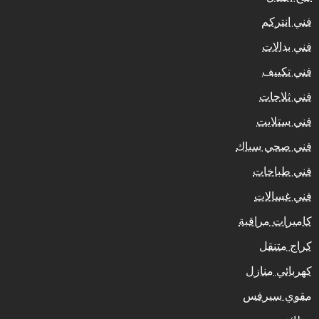
فني انتركم
فني بدالات
فني تكييف
فني ثلاجات
فني ستلايت
فني صحي سباك
فني طباخات
فني غسالات
كاميرات مراقبة
كراج متنقل
كهربائي منازل
مقوي سيرفس