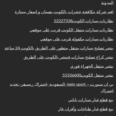
المدونة
اهم شركة مكافحة حشرات بالكويت بضمان و اسعار ممتازة
بطاريات سيارات الكويت52227338
بطاريات سيارات متنقل الكويت قريب على موقعي
بطاريات سيارات مكفولة قريب على موقعي
بنشر تصليح سيارات متنقل متطور على الطريق بالكويت 24 ساعة
بنشر كراج تصليح سيارات فينشر بالكويت على الطريق
بنشر متنقل الجهراء فوري
بنشر متنقل الكويت55336600
بي ان سبورت – bein sport -السعودية -اشتراك ريسيفر- تجديد
اشتراك
بيع قطع غيار سيارات ياباني
بيع قطع غيار طباخات وأفران غاز