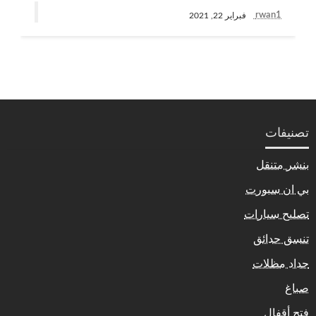
rwan1
فبراير 22, 2021
تصنيفات
بنشر متنقل
بي ان سبورت
تصليح سيارات
تنسق حدائق
حداد مظلات
صباغ
فتح أقفال