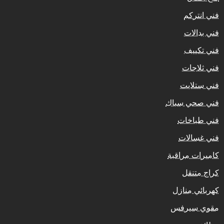
فني انتركم
فني بدالات
فني تكييف
فني ثلاجات
فني ستلايت
فني صحي سباك
فني طباخات
فني غسالات
كاميرات مراقبة
كراج متنقل
كهربائي منازل
مقوي سيرفس