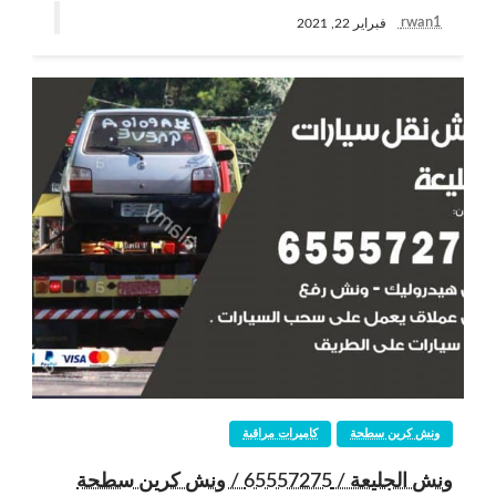
rwan1
فبراير 22, 2021
ونش كرين سطحة
كاميرات مراقبة
ونش الجليعة / 65557275 / ونش كرين سطحة