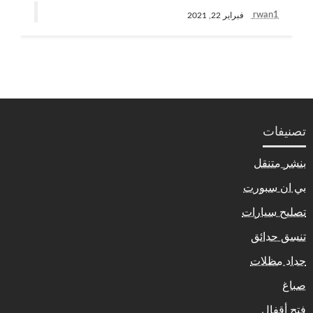
rwan1
فبراير 22, 2021
تصنيفات
بنشر متنقل
بي ان سبورت
تصليح سيارات
تنسق حدائق
حداد مظلات
صباغ
فتح أقفال