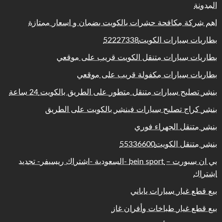
المدونة
اهم شركة مكافحة حشرات بالكويت بضمان و اسعار ممتازة
بطاريات سيارات الكويت52227338
بطاريات سيارات متنقل الكويت قريب على موقعي
بطاريات سيارات مكفولة قريب على موقعي
بنشر تصليح سيارات متنقل متطور على الطريق بالكويت 24 ساعة
بنشر كراج تصليح سيارات فينشر بالكويت على الطريق
بنشر متنقل الجهراء فوري
بنشر متنقل الكويت55336600
بي ان سبورت – bein sport -السعودية -اشتراك ريسيفر- تجديد
اشتراك
بيع قطع غيار سيارات ياباني
بيع قطع غيار طباخات وأفران غاز