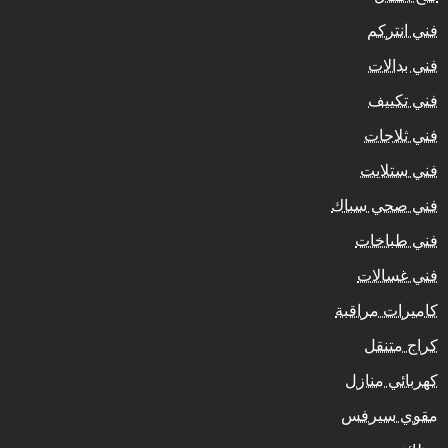
فني انتركم
فني بدالات
فني تكييف
فني ثلاجات
فني ستلايت
فني صحي سباك
فني طباخات
فني غسالات
كاميرات مراقبة
كراج متنقل
كهربائي منازل
مقوي سيرفس