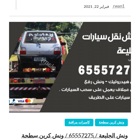
rwan1
فبراير 22, 2021
ونش كرين سطحة
كاميرات مراقبة
ونش الجليعة / 65557275 / ونش كرين سطحة