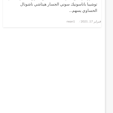
توشيبا باناسونيك سوني الجسار هيتاشي ناشونال
الحساوي يسهم…
نُشر
فبراير 17, 2021
rwan1
في