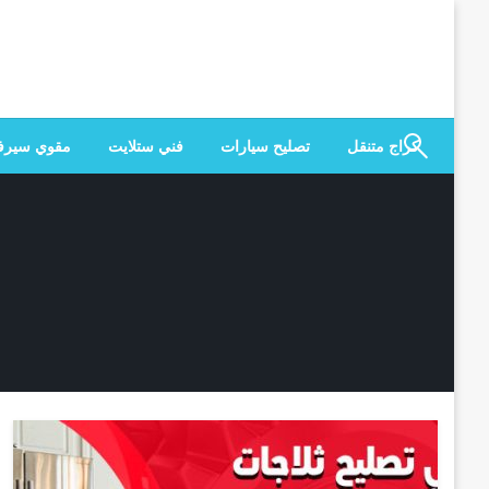
لتخطي
لى
لمحتوى
كراج متنقل
تصليح سيارات
فني ستلايت
مقوي سير