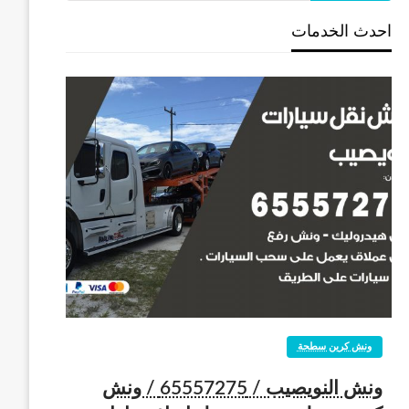
احدث الخدمات
ونش كرين سطحة
ونش النويصيب / 65557275 / ونش