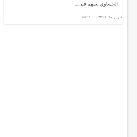
الحساوي يسهم فنى…
نُشر
فبراير 17, 2021
rwan1
في