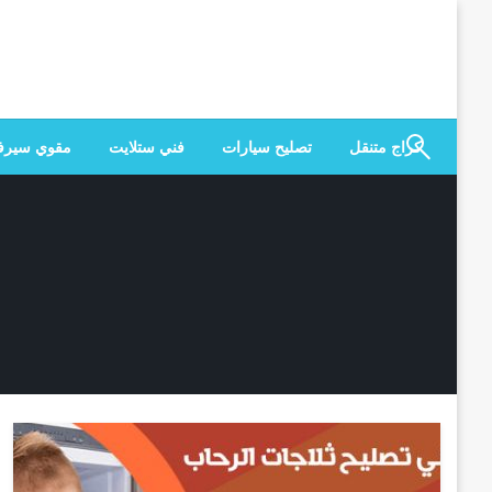
لتخطي
لى
لمحتوى
كراج متنقل
تصليح سيارات
فني ستلايت
مقوي سير