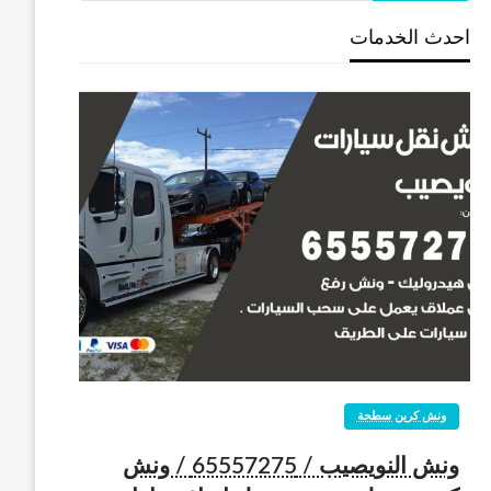
احدث الخدمات
ونش كرين سطحة
ونش النويصيب / 65557275 / ونش