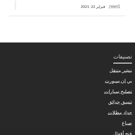
rwan1
فبراير 22, 2021
تصنيفات
بنشر متنقل
بي ان سبورت
تصليح سيارات
تنسق حدائق
حداد مظلات
صباغ
فتح أقفال