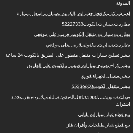
المدونة
اهم شركة مكافحة حشرات بالكويت بضمان و اسعار ممتازة
بطاريات سيارات الكويت52227338
بطاريات سيارات متنقل الكويت قريب على موقعي
بطاريات سيارات مكفولة قريب على موقعي
بنشر تصليح سيارات متنقل متطور على الطريق بالكويت 24 ساعة
بنشر كراج تصليح سيارات فينشر بالكويت على الطريق
بنشر متنقل الجهراء فوري
بنشر متنقل الكويت55336600
بي ان سبورت – bein sport -السعودية -اشتراك ريسيفر- تجديد
اشتراك
بيع قطع غيار سيارات ياباني
بيع قطع غيار طباخات وأفران غاز