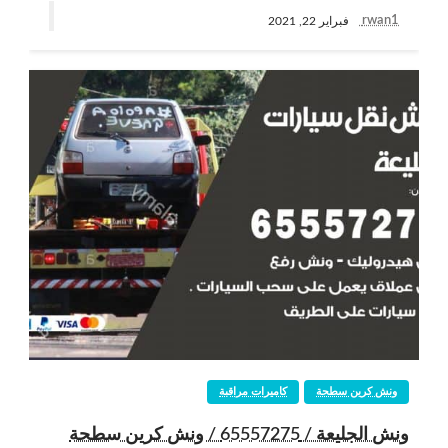
rwan1
فبراير 22, 2021
ونش كرين سطحة
كاميرات مراقبة
ونش الجليعة / 65557275 / ونش كرين سطحة