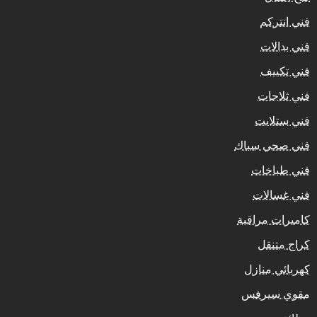
فني انتركم
فني بدالات
فني تكييف
فني ثلاجات
فني ستلايت
فني صحي سباك
فني طباخات
فني غسالات
كاميرات مراقبة
كراج متنقل
كهربائي منازل
مقوي سيرفس