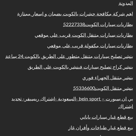
المدونة
اهم شركة مكافحة حشرات بالكويت بضمان و اسعار ممتازة
بطاريات سيارات الكويت52227338
بطاريات سيارات متنقل الكويت قريب على موقعي
بطاريات سيارات مكفولة قريب على موقعي
بنشر تصليح سيارات متنقل متطور على الطريق بالكويت 24 ساعة
بنشر كراج تصليح سيارات فينشر بالكويت على الطريق
بنشر متنقل الجهراء فوري
بنشر متنقل الكويت55336600
بي ان سبورت – bein sport -السعودية -اشتراك ريسيفر- تجديد
اشتراك
بيع قطع غيار سيارات ياباني
بيع قطع غيار طباخات وأفران غاز