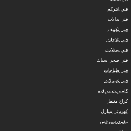
فني انتركم
فني بدالات
فني تكييف
فني ثلاجات
فني ستلايت
فني صحي سباك
فني طباخات
فني غسالات
كاميرات مراقبة
كراج متنقل
كهربائي منازل
مقوي سيرفس