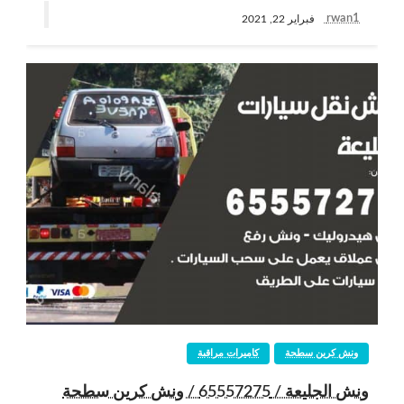
rwan1
فبراير 22, 2021
ونش كرين سطحة
كاميرات مراقبة
ونش الجليعة / 65557275 / ونش كرين سطحة