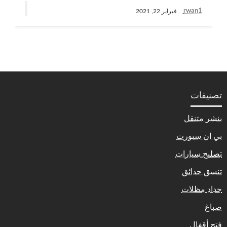
rwan1
فبراير 22, 2021
تصنيفات
بنشر متنقل
بي ان سبورت
تصليح سيارات
تنسق حدائق
حداد مظلات
صباغ
فتح أقفال