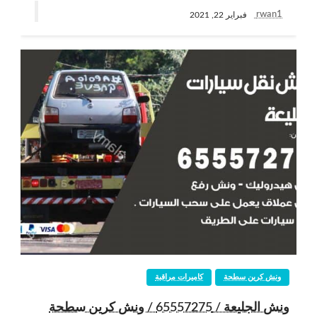
rwan1
فبراير 22, 2021
ونش كرين سطحة
كاميرات مراقبة
ونش الجليعة / 65557275 / ونش كرين سطحة