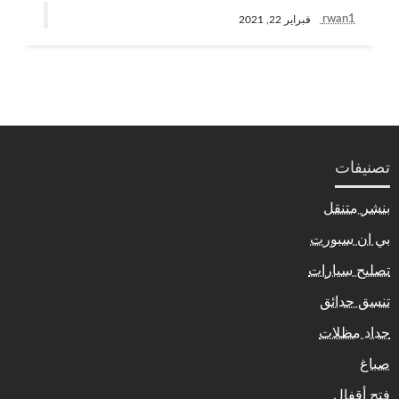
rwan1
فبراير 22, 2021
تصنيفات
بنشر متنقل
بي ان سبورت
تصليح سيارات
تنسق حدائق
حداد مظلات
صباغ
فتح أقفال