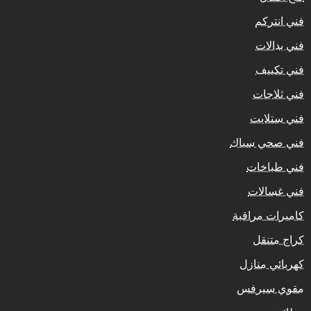
فني انتركم
فني بدالات
فني تكييف
فني ثلاجات
فني ستلايت
فني صحي سباك
فني طباخات
فني غسالات
كاميرات مراقبة
كراج متنقل
كهربائي منازل
مقوي سيرفس