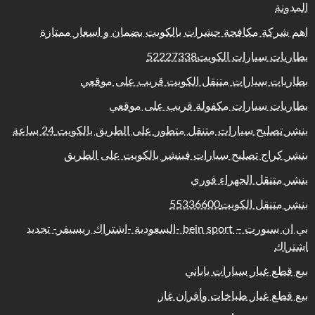
المدونة
اهم شركة مكافحة حشرات بالكويت بضمان و اسعار ممتازة
بطاريات سيارات الكويت52227338
بطاريات سيارات متنقل الكويت قريب على موقعي
بطاريات سيارات مكفولة قريب على موقعي
بنشر تصليح سيارات متنقل متطور على الطريق بالكويت 24 ساعة
بنشر كراج تصليح سيارات فينشر بالكويت على الطريق
بنشر متنقل الجهراء فوري
بنشر متنقل الكويت55336600
بي ان سبورت – bein sport -السعودية -اشتراك ريسيفر- تجديد
اشتراك
بيع قطع غيار سيارات ياباني
بيع قطع غيار طباخات وأفران غاز