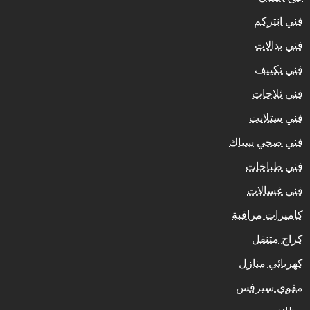
فني انتركم
فني بدالات
فني تكييف
فني ثلاجات
فني ستلايت
فني صحي سباك
فني طباخات
فني غسالات
كاميرات مراقبة
كراج متنقل
كهربائي منازل
مقوي سيرفس