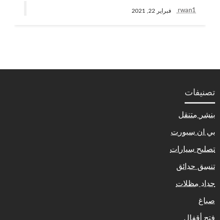
rwan1
فبراير 22, 2021
تصنيفات
بنشر متنقل
بي ان سبورت
تصليح سيارات
تنسق حدائق
حداد مظلات
صباغ
فتح أقفال