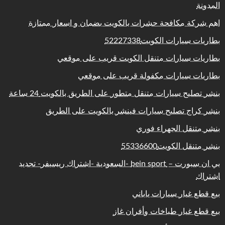
المدونة
اهم شركة مكافحة حشرات بالكويت بضمان و اسعار ممتازة
بطاريات سيارات الكويت52227338
بطاريات سيارات متنقل الكويت قريب على موقعي
بطاريات سيارات مكفولة قريب على موقعي
بنشر تصليح سيارات متنقل متطور على الطريق بالكويت 24 ساعة
بنشر كراج تصليح سيارات فينشر بالكويت على الطريق
بنشر متنقل الجهراء فوري
بنشر متنقل الكويت55336600
بي ان سبورت – bein sport -السعودية -اشتراك ريسيفر- تجديد
اشتراك
بيع قطع غيار سيارات ياباني
بيع قطع غيار طباخات وأفران غاز