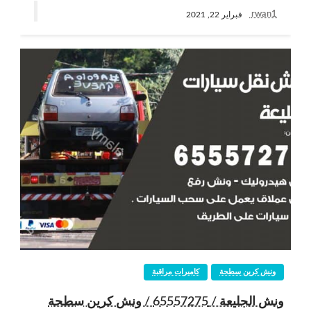
rwan1
فبراير 22, 2021
ونش كرين سطحة
كاميرات مراقبة
ونش الجليعة / 65557275 / ونش كرين سطحة