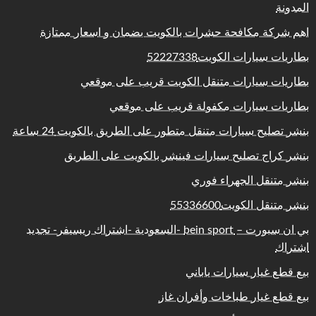
المدونة
اهم شركة مكافحة حشرات بالكويت بضمان و اسعار ممتازة
بطاريات سيارات الكويت52227338
بطاريات سيارات متنقل الكويت قريب على موقعي
بطاريات سيارات مكفولة قريب على موقعي
بنشر تصليح سيارات متنقل متطور على الطريق بالكويت 24 ساعة
بنشر كراج تصليح سيارات فينشر بالكويت على الطريق
بنشر متنقل الجهراء فوري
بنشر متنقل الكويت55336600
بي ان سبورت – bein sport -السعودية -اشتراك ريسيفر- تجديد
اشتراك
بيع قطع غيار سيارات ياباني
بيع قطع غيار طباخات وأفران غاز