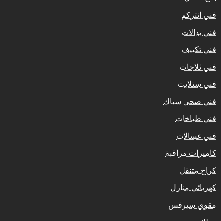
فني انتركم
فني بدالات
فني تكييف
فني ثلاجات
فني ستلايت
فني صحي سباك
فني طباخات
فني غسالات
كاميرات مراقبة
كراج متنقل
كهربائي منازل
مقوي سيرفس