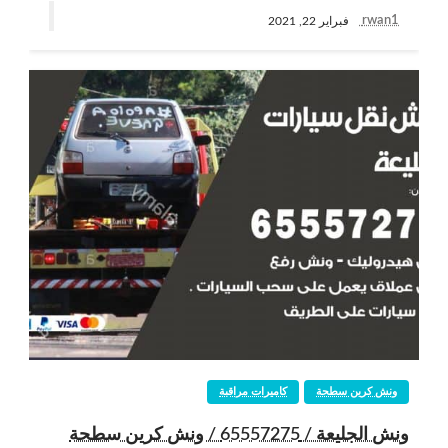
rwan1
فبراير 22, 2021
ونش كرين سطحة
كاميرات مراقبة
ونش الجليعة / 65557275 / ونش كرين سطحة