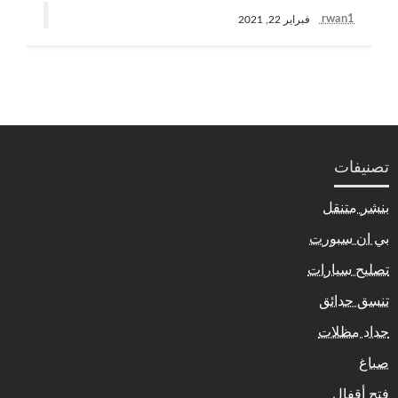
rwan1
فبراير 22, 2021
تصنيفات
بنشر متنقل
بي ان سبورت
تصليح سيارات
تنسق حدائق
حداد مظلات
صباغ
فتح أقفال