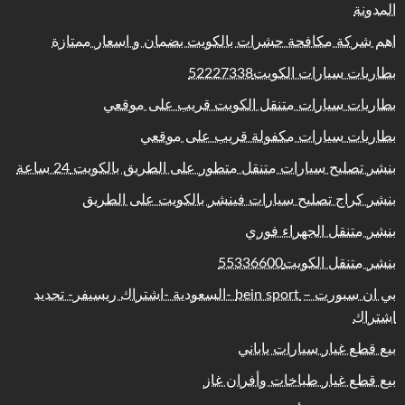
المدونة
اهم شركة مكافحة حشرات بالكويت بضمان و اسعار ممتازة
بطاريات سيارات الكويت52227338
بطاريات سيارات متنقل الكويت قريب على موقعي
بطاريات سيارات مكفولة قريب على موقعي
بنشر تصليح سيارات متنقل متطور على الطريق بالكويت 24 ساعة
بنشر كراج تصليح سيارات فينشر بالكويت على الطريق
بنشر متنقل الجهراء فوري
بنشر متنقل الكويت55336600
بي ان سبورت – bein sport -السعودية -اشتراك ريسيفر- تجديد
اشتراك
بيع قطع غيار سيارات ياباني
بيع قطع غيار طباخات وأفران غاز