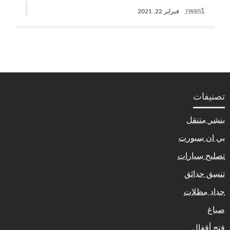
rwan1
فبراير 22, 2021
تصنيفات
بنشر متنقل
بي ان سبورت
تصليح سيارات
تنسق حدائق
حداد مظلات
صباغ
فتح أقفال