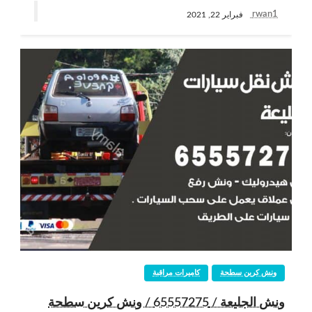
rwan1
فبراير 22, 2021
ونش كرين سطحة
كاميرات مراقبة
ونش الجليعة / 65557275 / ونش كرين سطحة