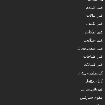
فني انتركم
فني بدالات
فني تكييف
فني ثلاجات
فني ستلايت
فني صحي سباك
فني طباخات
فني غسالات
كاميرات مراقبة
كراج متنقل
كهربائي منازل
مقوي سيرفس