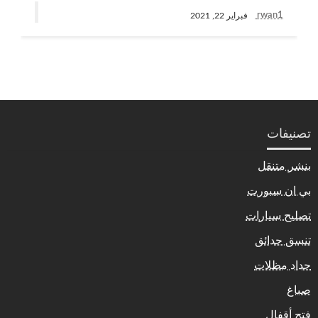
rwan1
فبراير 22, 2021
تصنيفات
بنشر متنقل
بي ان سبورت
تصليح سيارات
تنسق حدائق
حداد مظلات
صباغ
فتح أقفال