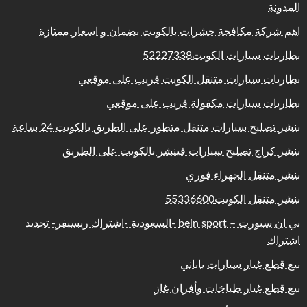
المدونة
اهم شركة مكافحة حشرات بالكويت بضمان و اسعار ممتازة
بطاريات سيارات الكويت52227338
بطاريات سيارات متنقل الكويت قريب على موقعي
بطاريات سيارات مكفولة قريب على موقعي
بنشر تصليح سيارات متنقل متطور على الطريق بالكويت 24 ساعة
بنشر كراج تصليح سيارات فينشر بالكويت على الطريق
بنشر متنقل الجهراء فوري
بنشر متنقل الكويت55336600
بي ان سبورت – bein sport -السعودية -اشتراك ريسيفر- تجديد
اشتراك
بيع قطع غيار سيارات ياباني
بيع قطع غيار طباخات وأفران غاز