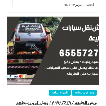
rwan1
فبراير 22, 2021
ونش كرين سطحة
كاميرات مراقبة
ونش الجليعة / 65557275 / ونش كرين سطحة