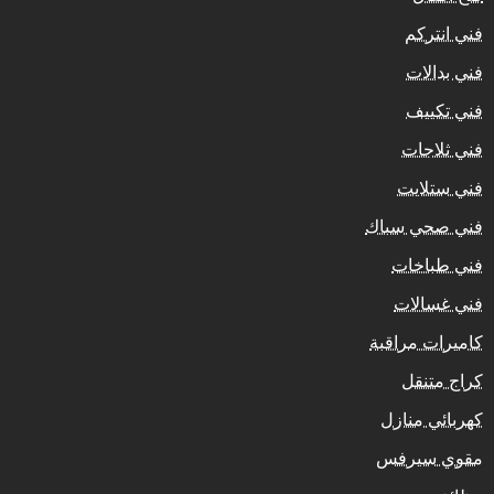
فني انتركم
فني بدالات
فني تكييف
فني ثلاجات
فني ستلايت
فني صحي سباك
فني طباخات
فني غسالات
كاميرات مراقبة
كراج متنقل
كهربائي منازل
مقوي سيرفس