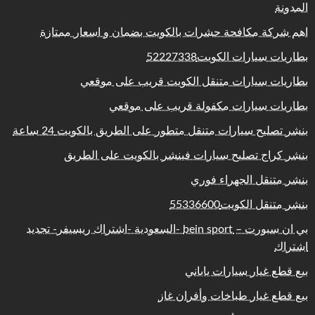
المدونة
اهم شركة مكافحة حشرات بالكويت بضمان و اسعار ممتازة
بطاريات سيارات الكويت52227338
بطاريات سيارات متنقل الكويت قريب على موقعي
بطاريات سيارات مكفولة قريب على موقعي
بنشر تصليح سيارات متنقل متطور على الطريق بالكويت 24 ساعة
بنشر كراج تصليح سيارات فينشر بالكويت على الطريق
بنشر متنقل الجهراء فوري
بنشر متنقل الكويت55336600
بي ان سبورت – bein sport -السعودية -اشتراك ريسيفر- تجديد
اشتراك
بيع قطع غيار سيارات ياباني
بيع قطع غيار طباخات وأفران غاز