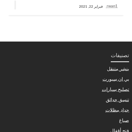
rwan1
فبراير 22, 2021
تصنيفات
بنشر متنقل
بي ان سبورت
تصليح سيارات
تنسق حدائق
حداد مظلات
صباغ
فتح أقفال