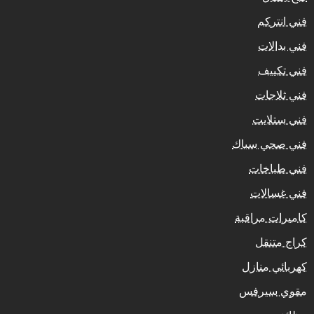
فني انتركم
فني بدالات
فني تكييف
فني ثلاجات
فني ستلايت
فني صحي سباك
فني طباخات
فني غسالات
كاميرات مراقبة
كراج متنقل
كهربائي منازل
مقوي سيرفس