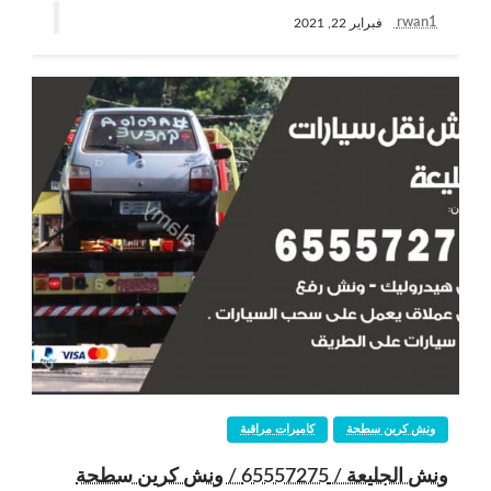
rwan1
فبراير 22, 2021
ونش كرين سطحة
كاميرات مراقبة
ونش الجليعة / 65557275 / ونش كرين سطحة