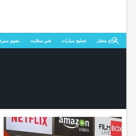
لتخطي
لى
لمحتوى
كراج متنقل
تصليح سيارات
فني ستلايت
مقوي سير