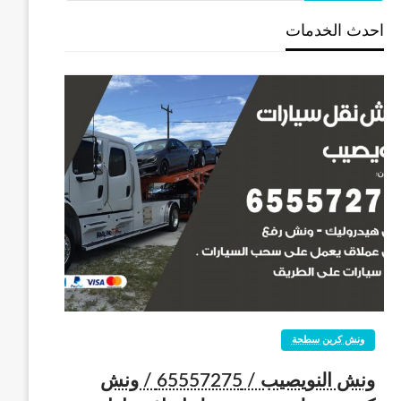
احدث الخدمات
ونش كرين سطحة
ونش النويصيب / 65557275 / ونش