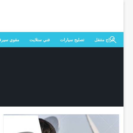
لتخطي
لى
لمحتوى
كراج متنقل
تصليح سيارات
فني ستلايت
مقوي سير