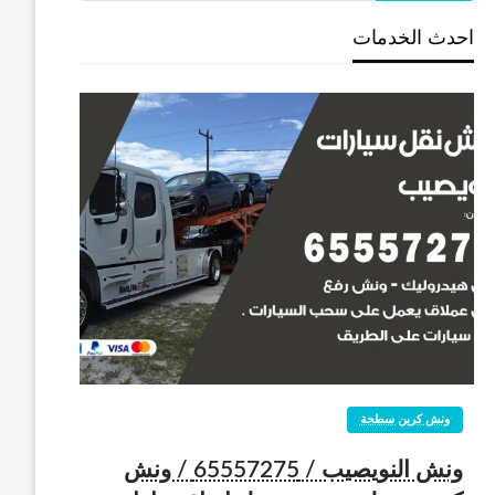
احدث الخدمات
ونش كرين سطحة
ونش النويصيب / 65557275 / ونش