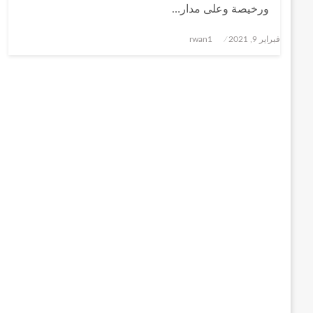
ورخيصة وعلى مدار…
نُشر
فبراير 9, 2021
rwan1
في