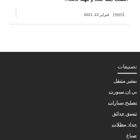
rwan1
فبراير 22, 2021
تصنيفات
بنشر متنقل
بي ان سبورت
تصليح سيارات
تنسق حدائق
حداد مظلات
صباغ