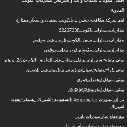
افضل مقويات شبكات و نت و سيرفس للسرداب الكويت
المدونة
اهم شركة مكافحة حشرات بالكويت بضمان و اسعار ممتازة
بطاريات سيارات الكويت52227338
بطاريات سيارات متنقل الكويت قريب على موقعي
بطاريات سيارات مكفولة قريب على موقعي
بنشر تصليح سيارات متنقل متطور على الطريق بالكويت 24 ساعة
بنشر كراج تصليح سيارات فينشر بالكويت على الطريق
بنشر متنقل الجهراء فوري
بنشر متنقل الكويت55336600
بي ان سبورت – bein sport -السعودية -اشتراك ريسيفر- تجديد
اشتراك
بيع قطع غيار سيارات ياباني
بيع قطع غيار طباخات وأفران غاز