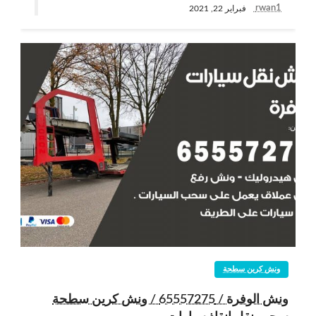
rwan1
فبراير 22, 2021
ونش كرين سطحة
ونش الوفرة / 65557275 / ونش كرين سطحة