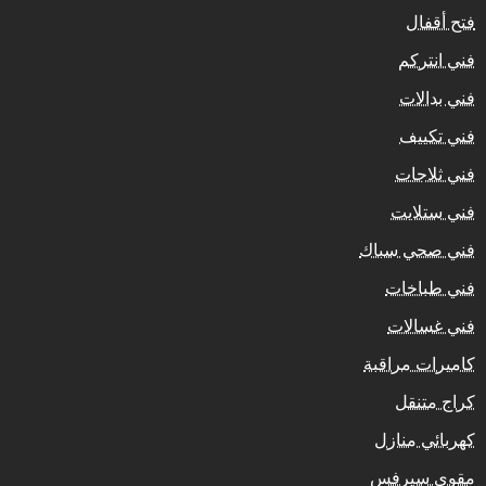
فتح أقفال
فني انتركم
فني بدالات
فني تكييف
فني ثلاجات
فني ستلايت
فني صحي سباك
فني طباخات
فني غسالات
كاميرات مراقبة
كراج متنقل
كهربائي منازل
مقوي سيرفس