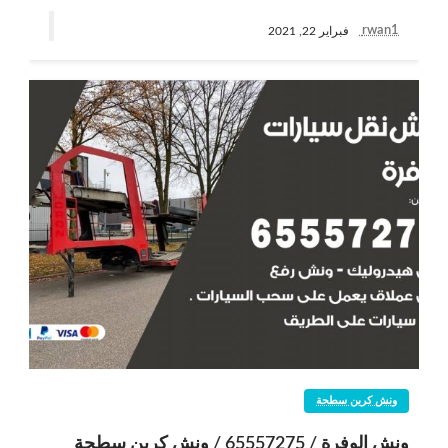
rwan1
فبراير 22, 2021
ونش كرين سطحة
ونش الوفرة / 65557275 / ونش كرين سطحة