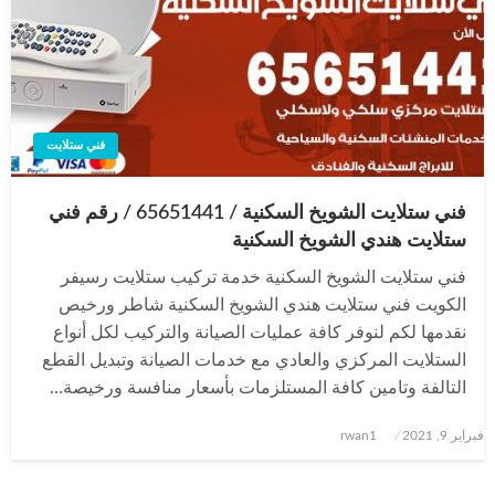
فني ستلايت
فني ستلايت الشويخ السكنية / 65651441 / رقم فني
ستلايت هندي الشويخ السكنية
فني ستلايت الشويخ السكنية خدمة تركيب ستلايت رسيفر
الكويت فني ستلايت هندي الشويخ السكنية شاطر ورخيص
نقدمها لكم لنوفر كافة عمليات الصيانة والتركيب لكل أنواع
الستلايت المركزي والعادي مع خدمات الصيانة وتبديل القطع
التالفة وتامين كافة المستلزمات بأسعار منافسة ورخيصة…
نُشر
فبراير 9, 2021
rwan1
في