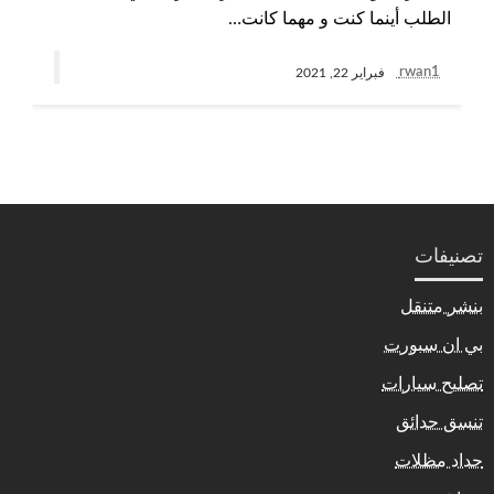
الطلب أينما كنت و مهما كانت…
rwan1
فبراير 22, 2021
تصنيفات
بنشر متنقل
بي ان سبورت
تصليح سيارات
تنسق حدائق
حداد مظلات