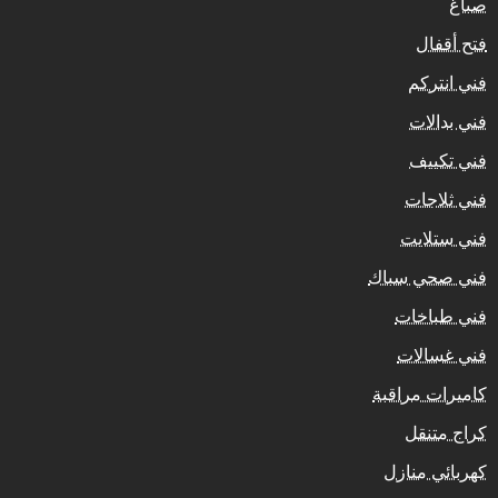
صباغ
فتح أقفال
فني انتركم
فني بدالات
فني تكييف
فني ثلاجات
فني ستلايت
فني صحي سباك
فني طباخات
فني غسالات
كاميرات مراقبة
كراج متنقل
كهربائي منازل