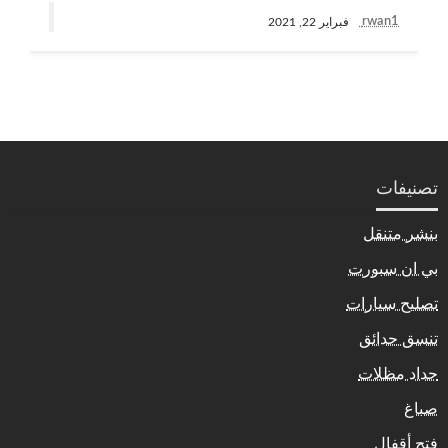
rwan1
فبراير 22, 2021
تصنيفات
بنشر متنقل
بي ان سبورت
تصليح سيارات
تنسق حدائق
حداد مظلات
صباغ
فتح أقفال