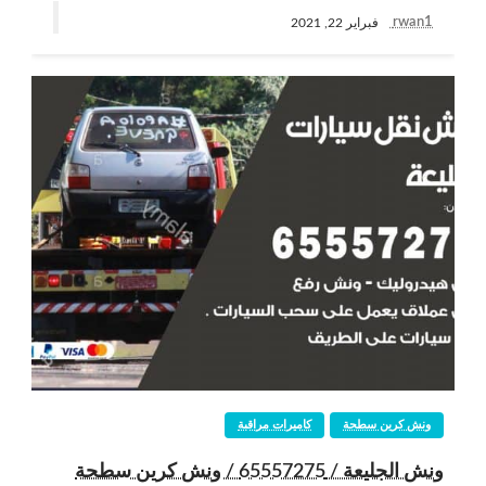
rwan1
فبراير 22, 2021
ونش كرين سطحة
كاميرات مراقبة
ونش الجليعة / 65557275 / ونش كرين سطحة