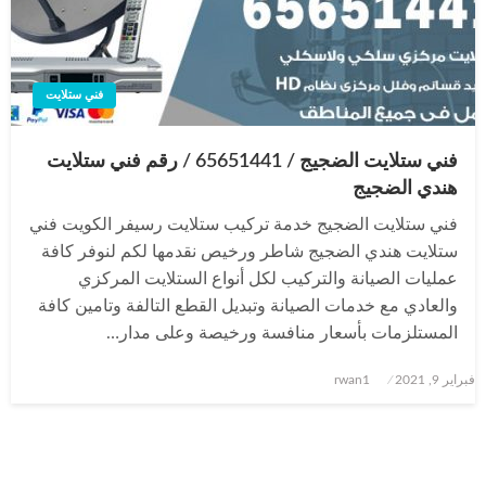
فني ستلايت
فني ستلايت الضجيج / 65651441 / رقم فني ستلايت
هندي الضجيج
فني ستلايت الضجيج خدمة تركيب ستلايت رسيفر الكويت فني
ستلايت هندي الضجيج شاطر ورخيص نقدمها لكم لنوفر كافة
عمليات الصيانة والتركيب لكل أنواع الستلايت المركزي
والعادي مع خدمات الصيانة وتبديل القطع التالفة وتامين كافة
المستلزمات بأسعار منافسة ورخيصة وعلى مدار…
نُشر
فبراير 9, 2021
rwan1
في