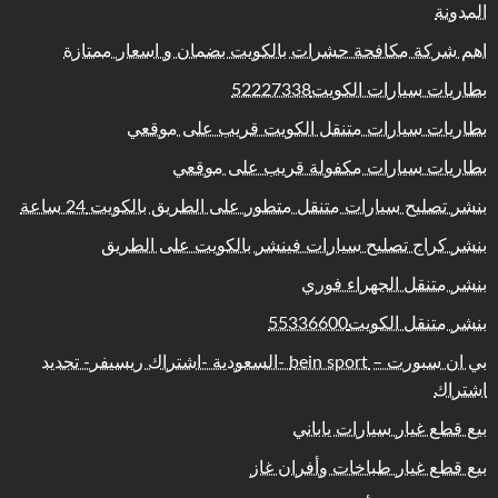
المدونة
اهم شركة مكافحة حشرات بالكويت بضمان و اسعار ممتازة
بطاريات سيارات الكويت52227338
بطاريات سيارات متنقل الكويت قريب على موقعي
بطاريات سيارات مكفولة قريب على موقعي
بنشر تصليح سيارات متنقل متطور على الطريق بالكويت 24 ساعة
بنشر كراج تصليح سيارات فينشر بالكويت على الطريق
بنشر متنقل الجهراء فوري
بنشر متنقل الكويت55336600
بي ان سبورت – bein sport -السعودية -اشتراك ريسيفر- تجديد
اشتراك
بيع قطع غيار سيارات ياباني
بيع قطع غيار طباخات وأفران غاز