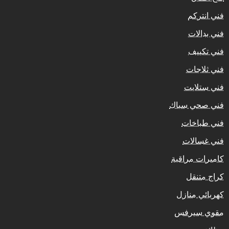
فني انتركم
فني بدالات
فني تكييف
فني ثلاجات
فني ستلايت
فني صحي سباك
فني طباخات
فني غسالات
كاميرات مراقبة
كراج متنقل
كهربائي منازل
مقوي سيرفس