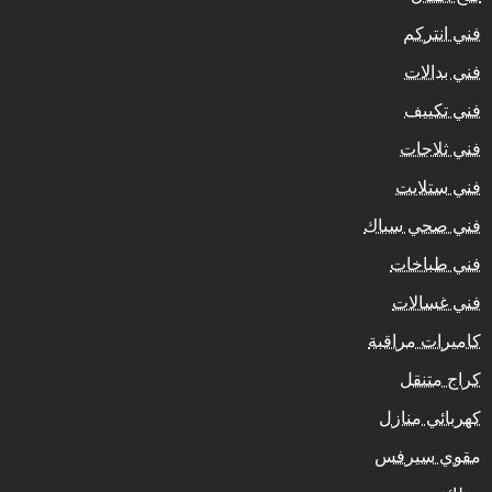
فني انتركم
فني بدالات
فني تكييف
فني ثلاجات
فني ستلايت
فني صحي سباك
فني طباخات
فني غسالات
كاميرات مراقبة
كراج متنقل
كهربائي منازل
مقوي سيرفس