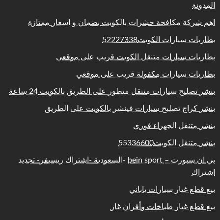
المدونة
اهم شركة مكافحة حشرات بالكويت بضمان و اسعار ممتازة
بطاريات سيارات الكويت52227338
بطاريات سيارات متنقل الكويت قريب على موقعي
بطاريات سيارات مكفولة قريب على موقعي
بنشر تصليح سيارات متنقل متطور على الطريق بالكويت 24 ساعة
بنشر كراج تصليح سيارات فينشر بالكويت على الطريق
بنشر متنقل الجهراء فوري
بنشر متنقل الكويت55336600
بي ان سبورت – bein sport -السعودية -اشتراك ريسيفر- تجديد
اشتراك
بيع قطع غيار سيارات ياباني
بيع قطع غيار طباخات وأفران غاز