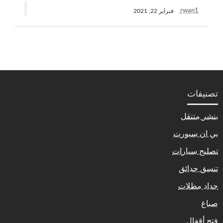
rwan1
فبراير 22, 2021
تصنيفات
بنشر متنقل
بي ان سبورت
تصليح سيارات
تنسق حدائق
حداد مظلات
صباغ
فتح أقفال