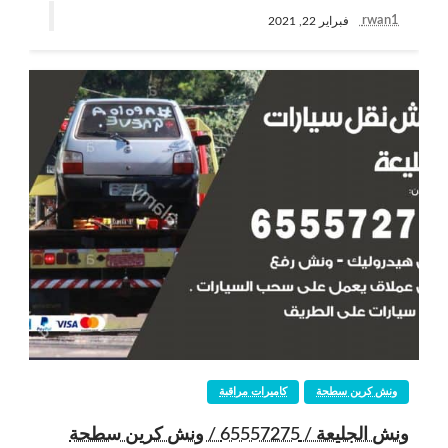
rwan1
فبراير 22, 2021
ونش كرين سطحة
كاميرات مراقبة
ونش الجليعة / 65557275 / ونش كرين سطحة