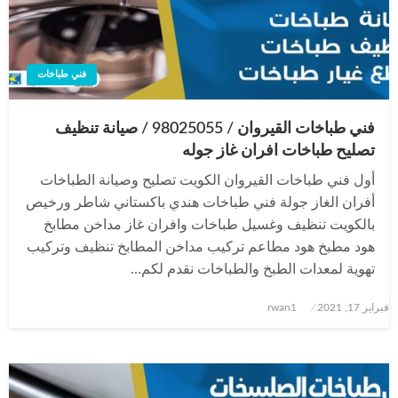
فني طباخات
فني طباخات القيروان / 98025055 / صيانة تنظيف
تصليح طباخات افران غاز جوله
أول فني طباخات القيروان الكويت تصليح وصيانة الطباخات
أفران الغاز جولة فني طباخات هندي باكستاني شاطر ورخيص
بالكويت تنظيف وغسيل طباخات وافران غاز مداخن مطابخ
هود مطبخ هود مطاعم تركيب مداخن المطابخ تنظيف وتركيب
تهوية لمعدات الطبخ والطباخات نقدم لكم…
نُشر
فبراير 17, 2021
rwan1
في