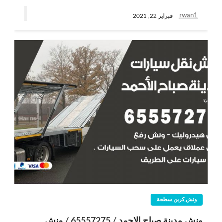
rwan1
فبراير 22, 2021
ونش كرين سطحة
ونش مدينة صباح الاحمد / 65557275 / ونش