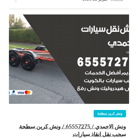
ونش كرين سطحة
ونش الاحمدي / 65557275 / ونش كرين سطحة
سحب نقل انقاذ سيارات