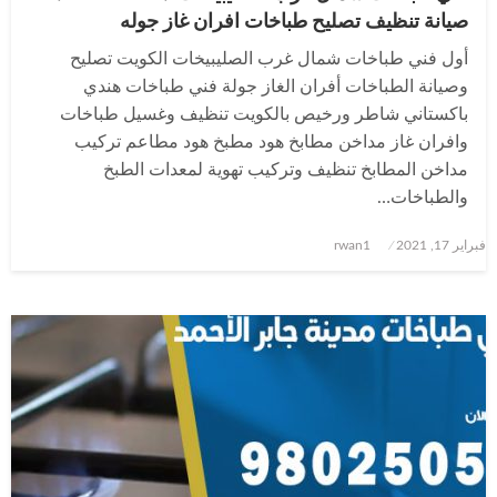
صيانة تنظيف تصليح طباخات افران غاز جوله
أول فني طباخات شمال غرب الصليبيخات الكويت تصليح
وصيانة الطباخات أفران الغاز جولة فني طباخات هندي
باكستاني شاطر ورخيص بالكويت تنظيف وغسيل طباخات
وافران غاز مداخن مطابخ هود مطبخ هود مطاعم تركيب
مداخن المطابخ تنظيف وتركيب تهوية لمعدات الطبخ
والطباخات…
نُشر
فبراير 17, 2021
rwan1
في