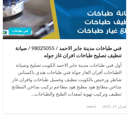
فني طباخات
فني طباخات مدينة جابر الاحمد / 98025055 / صيانة
تنظيف تصليح طباخات افران غاز جوله
أول فني طباخات مدينة جابر الاحمد الكويت تصليح وصيانة
الطباخات أفران الغاز جولة فني طباخات هندي باكستاني
شاطر ورخيص بالكويت تنظيف وغسيل طباخات وافران غاز
مداخن مطابخ هود مطبخ هود مطاعم تركيب مداخن المطابخ
تنظيف وتركيب تهوية لمعدات الطبخ والطباخات…
نُشر
فبراير 17, 2021
rwan1
في
تعدد