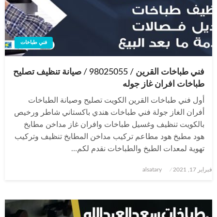
فني طباخات
فني طباخات القرين / 98025055 / صيانة تنظيف تصليح
طباخات افران غاز جوله
أول فني طباخات القرين الكويت تصليح وصيانة الطباخات
أفران الغاز جولة فني طباخات هندي باكستاني شاطر ورخيص
بالكويت تنظيف وغسيل طباخات وافران غاز مداخن مطابخ
هود مطبخ هود مطاعم تركيب مداخن المطابخ تنظيف وتركيب
تهوية لمعدات الطبخ والطباخات نقدم لكم…
نُشر
فبراير 17, 2021
alsatary
في