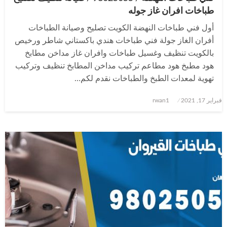
طباخات افران غاز جوله
أول فني طباخات النهضة الكويت تصليح وصيانة الطباخات
أفران الغاز جولة فني طباخات هندي باكستاني شاطر ورخيص
بالكويت تنظيف وغسيل طباخات وافران غاز مداخن مطابخ
هود مطبخ هود مطاعم تركيب مداخن المطابخ تنظيف وتركيب
تهوية لمعدات الطبخ والطباخات نقدم لكم…
نُشر
فبراير 17, 2021
rwan1
في