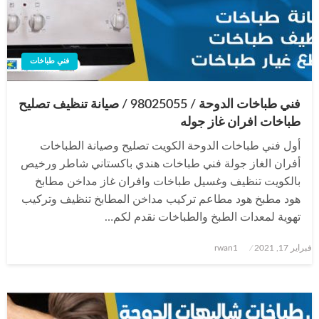
فني طباخات
فني طباخات الدوحة / 98025055 / صيانة تنظيف تصليح
طباخات افران غاز جوله
أول فني طباخات الدوحة الكويت تصليح وصيانة الطباخات
أفران الغاز جولة فني طباخات هندي باكستاني شاطر ورخيص
بالكويت تنظيف وغسيل طباخات وافران غاز مداخن مطابخ
هود مطبخ هود مطاعم تركيب مداخن المطابخ تنظيف وتركيب
تهوية لمعدات الطبخ والطباخات نقدم لكم…
نُشر
فبراير 17, 2021
rwan1
في