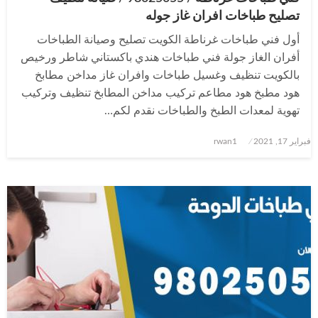
تصليح طباخات افران غاز جوله
أول فني طباخات غرناطة الكويت تصليح وصيانة الطباخات
أفران الغاز جولة فني طباخات هندي باكستاني شاطر ورخيص
بالكويت تنظيف وغسيل طباخات وافران غاز مداخن مطابخ
هود مطبخ هود مطاعم تركيب مداخن المطابخ تنظيف وتركيب
تهوية لمعدات الطبخ والطباخات نقدم لكم…
نُشر
فبراير 17, 2021
rwan1
في