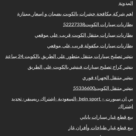
المدونة
اهم شركة مكافحة حشرات بالكويت بضمان و اسعار ممتازة
بطاريات سيارات الكويت52227338
بطاريات سيارات متنقل الكويت قريب على موقعي
بطاريات سيارات مكفولة قريب على موقعي
بنشر تصليح سيارات متنقل متطور على الطريق بالكويت 24 ساعة
بنشر كراج تصليح سيارات فينشر بالكويت على الطريق
بنشر متنقل الجهراء فوري
بنشر متنقل الكويت55336600
بي ان سبورت – bein sport -السعودية -اشتراك ريسيفر- تجديد
اشتراك
بيع قطع غيار سيارات ياباني
بيع قطع غيار طباخات وأفران غاز