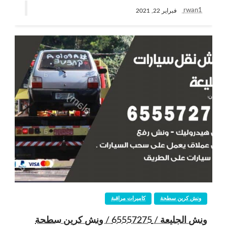
rwan1
فبراير 22, 2021
ونش كرين سطحة
كاميرات مراقبة
ونش الجليعة / 65557275 / ونش كرين سطحة