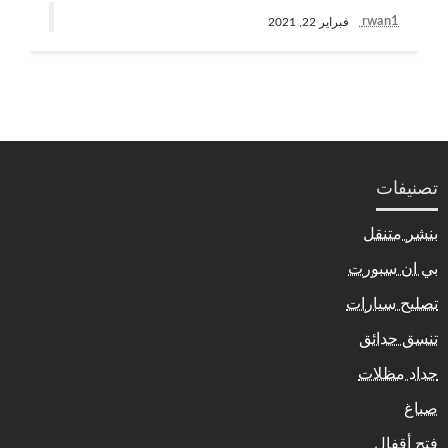
rwan1
فبراير 22, 2021
تصنيفات
بنشر متنقل
بي ان سبورت
تصليح سيارات
تنسق حدائق
حداد مظلات
صباغ
فتح أقفال