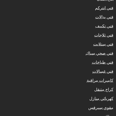
فني انتركم
فني بدالات
فني تكييف
فني ثلاجات
فني ستلايت
فني صحي سباك
فني طباخات
فني غسالات
كاميرات مراقبة
كراج متنقل
كهربائي منازل
مقوي سيرفس