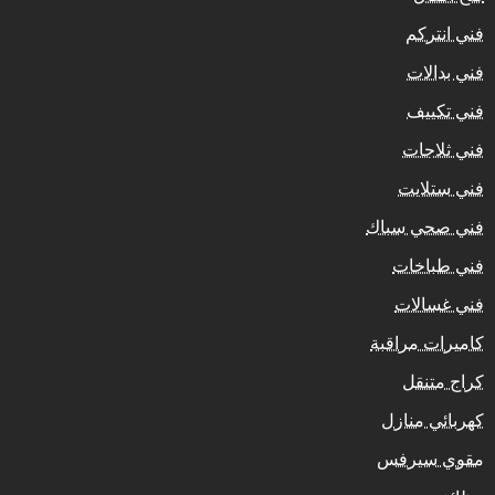
فني انتركم
فني بدالات
فني تكييف
فني ثلاجات
فني ستلايت
فني صحي سباك
فني طباخات
فني غسالات
كاميرات مراقبة
كراج متنقل
كهربائي منازل
مقوي سيرفس