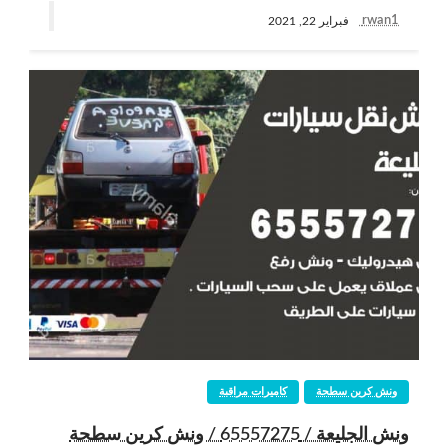
rwan1
فبراير 22, 2021
ونش كرين سطحة
كاميرات مراقبة
ونش الجليعة / 65557275 / ونش كرين سطحة