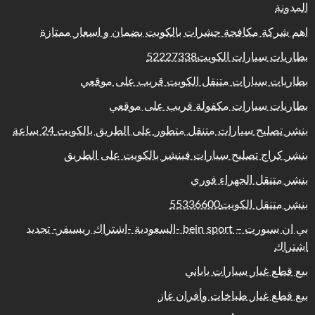
المدونة
اهم شركة مكافحة حشرات بالكويت بضمان و اسعار ممتازة
بطاريات سيارات الكويت52227338
بطاريات سيارات متنقل الكويت قريب على موقعي
بطاريات سيارات مكفولة قريب على موقعي
بنشر تصليح سيارات متنقل متطور على الطريق بالكويت 24 ساعة
بنشر كراج تصليح سيارات فينشر بالكويت على الطريق
بنشر متنقل الجهراء فوري
بنشر متنقل الكويت55336600
بي ان سبورت – bein sport -السعودية -اشتراك ريسيفر- تجديد
اشتراك
بيع قطع غيار سيارات ياباني
بيع قطع غيار طباخات وأفران غاز