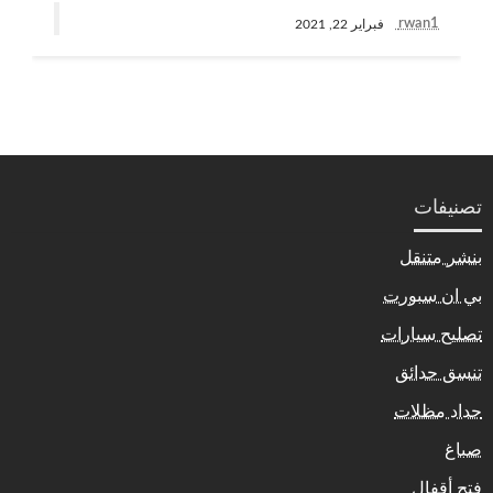
rwan1
فبراير 22, 2021
تصنيفات
بنشر متنقل
بي ان سبورت
تصليح سيارات
تنسق حدائق
حداد مظلات
صباغ
فتح أقفال